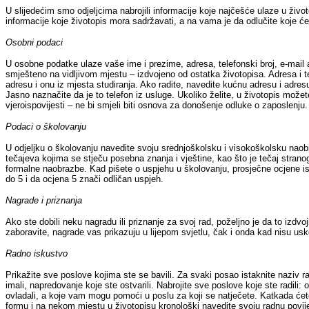
U slijedećim smo odjeljcima nabrojili informacije koje najčešće ulaze u ži
informacije koje životopis mora sadržavati, a na vama je da odlučite koje ćet
Osobni podaci
U osobne podatke ulaze vaše ime i prezime, adresa, telefonski broj, e-mail a
smješteno na vidljivom mjestu – izdvojeno od ostatka životopisa. Adresa i te
adresu i onu iz mjesta studiranja. Ako radite, navedite kućnu adresu i adres
Jasno naznačite da je to telefon iz usluge. Ukoliko želite, u životopis možete
vjeroispovijesti – ne bi smjeli biti osnova za donošenje odluke o zaposlenju.
Podaci o školovanju
U odjeljku o školovanju navedite svoju srednjoškolsku i visokoškolsku naobr
tečajeva kojima se stječu posebna znanja i vještine, kao što je tečaj stranog
formalne naobrazbe. Kad pišete o uspjehu u školovanju, prosječne ocjene ist
do 5 i da ocjena 5 znači odličan uspjeh.
Nagrade i priznanja
Ako ste dobili neku nagradu ili priznanje za svoj rad, poželjno je da to izdvoj
zaboravite, nagrade vas prikazuju u lijepom svjetlu, čak i onda kad nisu us
Radno iskustvo
Prikažite sve poslove kojima ste se bavili. Za svaki posao istaknite naziv ra
imali, napredovanje koje ste ostvarili. Nabrojite sve poslove koje ste radili:
ovladali, a koje vam mogu pomoći u poslu za koji se natječete. Katkada ćete p
formu i na nekom mjestu u životopisu kronološki navedite svoju radnu povij