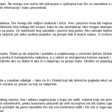
votopis. Ne moraju sve nužno biti prikazane u cjelinama kao što su navedene 
e informacije i kako prezentirati.
dresa. Oni moraju biti vidljivo istaknuti i točni. Ime i prezime mora biti napi
lefonski broj trebaju biti iscrpni, kako bi vas poslodavac lako mogao obavije
u na poslu. Uz telefonski broj navedite i pozivni broj pošte. Ako nemate telefo
 uključiti još neke osobne podatke, na primjer dob ili bračni status. U civilizi
azbu. Dobro je da uključite i podatke o sudjelovanju u stručnim ljetnim škol
 jezika ili kompjutorska radionica, a u nekim je slučajevima korisno navesti i d
aknite ako su dobre ili ako ih u natječaju za posao traže. Ukoliko se prijavlj
ite u zaseban odjeljak – tako će ih i čitatelj koji tek letimično pogleda tekst uo
ko vezane uz posao za koji se natječete.
dnog mjesta, ime i adresu organizacije u kojoj ste radili, vrijeme koje ste pro
 od volonterskih, preko honorarno plaćenih do onih na kojima ste bili stalno za
oželjeti da jasno navedete što ste sve konkretno radili i što ste iz toga nauči
est.