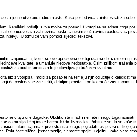
e se za jedno otvoreno radno mjesto. Kako poslodavca zainteresirati za sebe,
om. Kandidati pošalju svoje molbe za posao i životopise na adresu toga poslo
da najbolje udovoljava zahtjevima posla. U nekim slučajevima poslodavac provodi
te za intervju. U tomu će vam pomoći sljedeći tekstovi.
stinitim činjenicama, kojim se opisuju osobna dostignuća na obrazovnom i prak
jedinčeve kvalitete, a umanjuje njegove nedostatke. Osim prilikom traženja po
a posluži za odabir kandidata koji udovoljavaju traženim uvjetima.
ta niz životopisa i molbi za posao te na temelju njih odlučuje o kandidatima 
 koji će poslodavac zamijetiti, detaljno pročitati i po kojem će vas zapamtit
često ne čitaju one dugačke. Ukoliko ste mladi i nemate mnogo toga napisati, b
ite se da na sljedećoj imate barem 10 do 15 redaka. Pobrinite se da se vaše im
asićen informacijama s prve stranice, drugu pogledati tek površno. Bolje je d
nice. Pokušajte slične, jednostavnije, elemente spojiti u cjelinu, kako biste sma