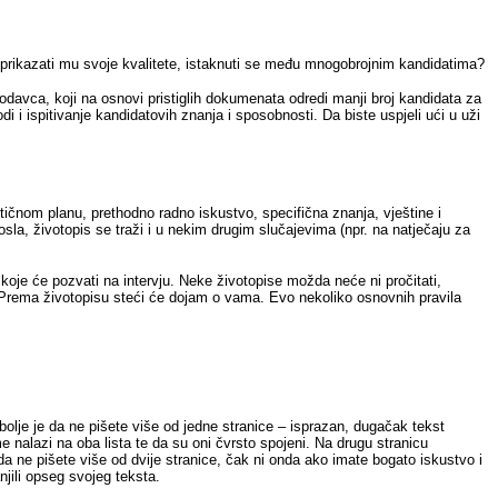
 prikazati mu svoje kvalitete, istaknuti se među mnogobrojnim kandidatima?
davca, koji na osnovi pristiglih dokumenata odredi manji broj kandidata za
 i ispitivanje kandidatovih znanja i sposobnosti. Da biste uspjeli ući u uži
tičnom planu, prethodno radno iskustvo, specifična znanja, vještine i
sla, životopis se traži i u nekim drugim slučajevima (npr. na natječaju za
koje će pozvati na intervju. Neke životopise možda neće ni pročitati,
i. Prema životopisu steći će dojam o vama. Evo nekoliko osnovnih pravila
olje je da ne pišete više od jedne stranice – isprazan, dugačak tekst
e nalazi na oba lista te da su oni čvrsto spojeni. Na drugu stranicu
a ne pišete više od dvije stranice, čak ni onda ako imate bogato iskustvo i
njili opseg svojeg teksta.