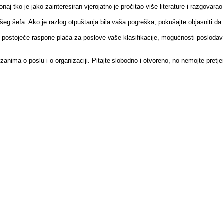
aj tko je jako zainteresiran vjerojatno je pročitao više literature i razgovarao 
ivšeg šefa. Ako je razlog otpuštanja bila vaša pogreška, pokušajte objasniti da s
ju: postojeće raspone plaća za poslove vaše klasifikacije, mogućnosti poslodav
nima o poslu i o organizaciji. Pitajte slobodno i otvoreno, no nemojte pretjer