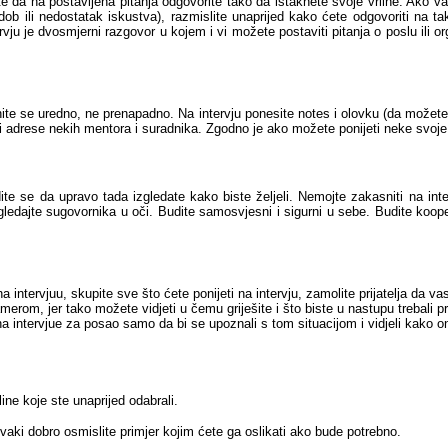
zite da na postavljena pitanja odgovorite tako da istaknete svoje vrline. Ako va
i dob ili nedostatak iskustva), razmislite unaprijed kako ćete odgovoriti na tak
tervju je dvosmjerni razgovor u kojem i vi možete postaviti pitanja o poslu ili o
enite se uredno, ne prenapadno. Na intervju ponesite notes i olovku (da možete 
 i adrese nekih mentora i suradnika. Zgodno je ako možete ponijeti neke svoje
se da upravo tada izgledate kako biste željeli. Nemojte zakasniti na interv
gledajte sugovornika u oči. Budite samosvjesni i sigurni u sebe. Budite kooper
 intervjuu, skupite sve što ćete ponijeti na intervju, zamolite prijatelja da va
rom, jer tako možete vidjeti u čemu griješite i što biste u nastupu trebali p
e na intervjue za posao samo da bi se upoznali s tom situacijom i vidjeli kako
ne koje ste unaprijed odabrali.
svaki dobro osmislite primjer kojim ćete ga oslikati ako bude potrebno.