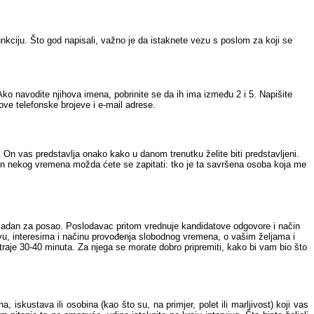
unkciju. Što god napisali, važno je da istaknete vezu s poslom za koji se
 Ako navodite njihova imena, pobrinite se da ih ima između 2 i 5. Napišite
hove telefonske brojeve i e-mail adrese.
a. On vas predstavlja onako kako u danom trenutku želite biti predstavljeni.
akon nekog vremena možda ćete se zapitati: tko je ta savršena osoba koja me
ikladan za posao. Poslodavac pritom vrednuje kandidatove odgovore i način
vu, interesima i načinu provođenja slobodnog vremena, o vašim željama i
 traje 30-40 minuta. Za njega se morate dobro pripremiti, kako bi vam bio što
a, iskustava ili osobina (kao što su, na primjer, polet ili marljivost) koji vas