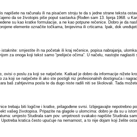
is napišete na računalu ili na pisaćem stroju te da s jedne strane teksta osta
jeno da se životopis piše poput sastavka (Rođen sam 13. lipnja 1968. u Karlo
edene su kao kratke formulacije, a ne kao potpune rečenice. Dobro je da nasl
rojene elemente označite točkama, brojevima ili crticama. Ipak, dok uređujete
taknite: smjestite ih na početak ili kraj rečenice, popisa nabrajanja, ulomka i
ivijom za onoga koji tekst samo “prelijeće očima”. U načelu, nastojte naglasit
line, ovisi o poslu za koji se natječete. Katkad je dobro da informacije nižet
a koji se natječete ili ako ste postigli niz profesionalnih dostignuća i nagrada
ra baš zahtjevima posla te da dugo niste radili niti se školovali. Tada možete
ce trebaju biti logične i kratke, prilagođene svrsi. Izbjegavajte nepotrebno po
bjekt vašeg životopisa. Pripazite na glagole u ulomcima: dobro je da su u istom
ke datuma: umjesto Studirala sam pov. umjetnosti svakako napišite Studirala sam
đeniji. Upotreba kratica često upućuje na nemarnost, a to nije dojam koji želite 