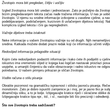
Životopis mora biti pregledan, čitljiv i uočljiv
Izgled životopisa mora biti uredan i jednostavan. Zato je poželjno da životop
brzim pregledavanjem teksta začas nađe tražena informacija. U nas je uobiča
životopis. U njemu su srodne informacije izdvojene u zasebne cjeline, a nav
podebljavanjem, podvlačenjem, kurzivom ili uvlačenjem dijelova teksta). Nab
komplicira izgled teksta i čini ga nepreglednim.
Važnije dijelove treba istaknuti
Neke informacije u vašem životopisu važnije su od drugih. Njih nenametljivo is
sredina. Katkada možete dodati prazni redak koji će informaciju učiniti vidlj
Redoslijed informacija prilagodite situaciji
Kojim ćete redoslijedom podastrti informacije i kako ćete ih podijeliti u cje
iskustvo ima vremenski slijed iz kojega kao logičan nastavak proizlazi posao z
uspjehe, a umanjiti činjenicu da vaše obrazovanje i radno iskustvo ne odgova
potrebama. U našem primjeru prikazan je sličan životopis.
Vodite računa o stilu pisanja
Obratite pozornost na gramatičku ispravnost i stilsku jasnoću pisanja. Rečeni
monotonim. Zato je dobro ispustiti zamjenice ja i moj, jer je jasno tko je su
dinamičniju sliku, a to je bolje. Izbjegavajte kratice riječi i skraćene obli
Izbjegavajte kratice tipa npr., itd., i sl.; nastojte biti što precizniji i odre
Što sve životopis treba sadržavati?