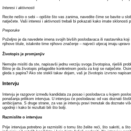
Interesi i aktivnosti
Recite nešto o sebi – opišite što vas zanima, navedite čime se bavite u slob
natječete. Vaši interesi i aktivnosti trebali bi pokazati kako imate sklonos
Preporuke
Poželjno je da navedete imena svojih bivših poslodavaca ili nastavnika koji m
njihove titule, istaknite time njihovo značenje – najveći utjecaj imaju upravo
Životopis je promjenjiv
Nemojte misliti da ste, napisavši jednu verziju svoga životopisa, riješili pr
Bitno je da životopis prilagodite konkretnom poslu za koji se natječete. Os
gleda s papira? Ako ste stekli takav dojam, vaš je životopis izvrsno napisan
Intervju
Intervju je razgovor između kandidata za posao i poslodavca u kojem poslod
ponašanja prilikom intervjua. U intervjuu će poslodavac od vas doznati št
ambicijama. S druge strane, za vas je intervju pravi trenutak da doznate više
ugodniji i kako bi rezultati bili što bolji.
Razmislite o intervjuu
Prije intervjua potrebno je razmisliti o tomu što želite reći, što sakriti, a š