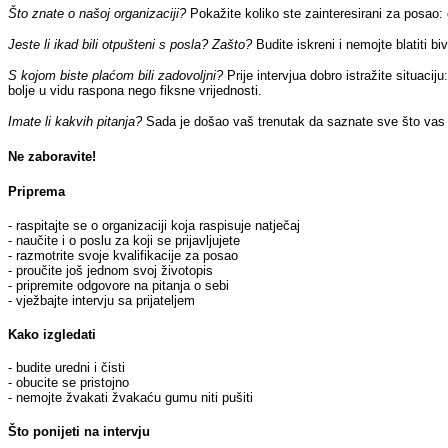
Što znate o našoj organizaciji?
Pokažite koliko ste zainteresirani za posao: on
Jeste li ikad bili otpušteni s posla? Zašto?
Budite iskreni i nemojte blatiti b
S kojom biste plaćom bili zadovoljni?
Prije intervjua dobro istražite situaci
bolje u vidu raspona nego fiksne vrijednosti.
Imate li kakvih pitanja?
Sada je došao vaš trenutak da saznate sve što vas za
Ne zaboravite!
Priprema
- raspitajte se o organizaciji koja raspisuje natječaj
- naučite i o poslu za koji se prijavljujete
- razmotrite svoje kvalifikacije za posao
- proučite još jednom svoj životopis
- pripremite odgovore na pitanja o sebi
- vježbajte intervju sa prijateljem
Kako izgledati
- budite uredni i čisti
- obucite se pristojno
- nemojte žvakati žvakaću gumu niti pušiti
Što ponijeti na intervju