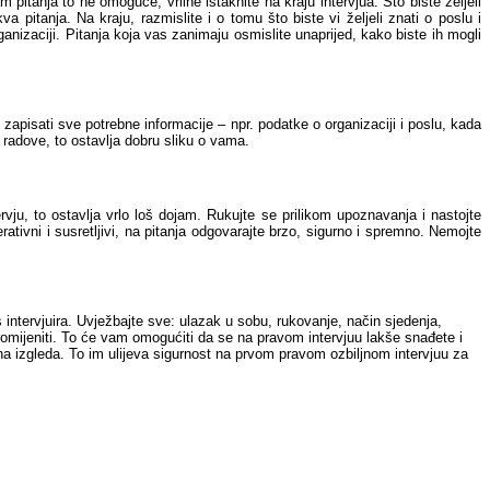
m pitanja to ne omoguće, vrline istaknite na kraju intervjua. Što biste željeli
va pitanja. Na kraju, razmislite i o tomu što biste vi željeli znati o poslu i
rganizaciji. Pitanja koja vas zanimaju osmislite unaprijed, kako biste ih mogli
zapisati sve potrebne informacije – npr. podatke o organizaciji i poslu, kada
 radove, to ostavlja dobru sliku o vama.
ju, to ostavlja vrlo loš dojam. Rukujte se prilikom upoznavanja i nastojte
ativni i susretljivi, na pitanja odgovarajte brzo, sigurno i spremno. Nemojte
s intervjuira. Uvježbajte sve: ulazak u sobu, rukovanje, način sjedenja,
romijeniti. To će vam omogućiti da se na pravom intervjuu lakše snađete i
 ona izgleda. To im ulijeva sigurnost na prvom pravom ozbiljnom intervjuu za