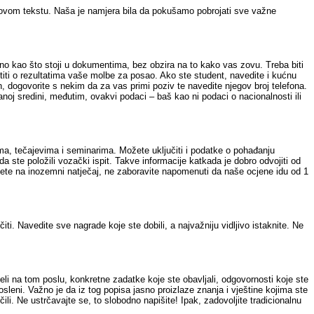
u ovom tekstu. Naša je namjera bila da pokušamo pobrojati sve važne
sano kao što stoji u dokumentima, bez obzira na to kako vas zovu. Treba biti
stiti o rezultatima vaše molbe za posao. Ako ste student, navedite i kućnu
n, dogovorite s nekim da za vas primi poziv te navedite njegov broj telefona.
ranoj sredini, međutim, ovakvi podaci – baš kao ni podaci o nacionalnosti ili
ama, tečajevima i seminarima. Možete uključiti i podatke o pohađanju
a ste položili vozački ispit. Takve informacije katkada je dobro odvojiti od
ujete na inozemni natječaj, ne zaboravite napomenuti da naše ocjene idu od 1
čiti. Navedite sve nagrade koje ste dobili, a najvažniju vidljivo istaknite. Ne
veli na tom poslu, konkretne zadatke koje ste obavljali, odgovornosti koje ste
posleni. Važno je da iz tog popisa jasno proizlaze znanja i vještine kojima ste
li. Ne ustrčavajte se, to slobodno napišite! Ipak, zadovoljite tradicionalnu