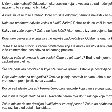
U čemu ste najbolji?
Odaberite neku osobinu koja je vezana za rad i učenj
napraviti, to će sigurno biti tako."
A koje su vaše loše strane?
Dobro smislite odgovor; nemojte navesti kao sv
Koje ste predmete najviše voljeli u školi? Zašto?
Pokažite da su vaši interes
Kakve su vaše ocjene? Zašto su tako loše?
Ako nemate izvrsne ocjene, budi
Koja vam ostvarena priznanja čine najviše zadovoljstva?
Odaberite ona na k
Jeste li se ikad suočili s većim problemom koji ste morali riješiti? Kako vam
više zainteresirati poslodavca od samog problem.
Koje su vaše aktivnosti izvan posla? Čime se još bavite?
Budite odmjereni: 
zaokruženu cjelinu.
Što ste nedavno pročitali? A koje ste filmove gledali?
Pitanje je postavljeno 
Gdje vidite sebe za pet godina?
Ovakvo pitanje postavit će vam kako bi uvidj
vremenom promijeniti, no da zasad…
Koji je vaš idealni posao? Prema čemu procjenjujete koja vam se organizac
Zašto biste željeli raditi za nas?
Navedite barem dva do tri razloga koja može
Zašto mislite da ste dovoljno kvalificirani za ovaj posao? Zašto da odaber
vas razlikuje od ostalih kandidata.