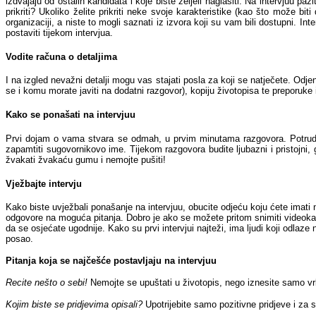
izdvajaju od ostalih kandidata i koje biste željeli naglasiti. Na intervjuu pa
prikriti? Ukoliko želite prikriti neke svoje karakteristike (kao što može bit
organizaciji, a niste to mogli saznati iz izvora koji su vam bili dostupni. In
postaviti tijekom intervjua.
Vodite računa o detaljima
I na izgled nevažni detalji mogu vas stajati posla za koji se natječete. Odj
se i komu morate javiti na dodatni razgovor), kopiju životopisa te preporuke
Kako se ponašati na intervjuu
Prvi dojam o vama stvara se odmah, u prvim minutama razgovora. Potrudite 
zapamtiti sugovornikovo ime. Tijekom razgovora budite ljubazni i pristojni, 
žvakati žvakaću gumu i nemojte pušiti!
Vježbajte intervju
Kako biste uvježbali ponašanje na intervjuu, obucite odjeću koju ćete imati na
odgovore na moguća pitanja. Dobro je ako se možete pritom snimiti videokame
da se osjećate ugodnije. Kako su prvi intervjui najteži, ima ljudi koji odlaz
posao.
Pitanja koja se najčešće postavljaju na intervjuu
Recite nešto o sebi!
Nemojte se upuštati u životopis, nego iznesite samo vrli
Kojim biste se pridjevima opisali?
Upotrijebite samo pozitivne pridjeve i za 