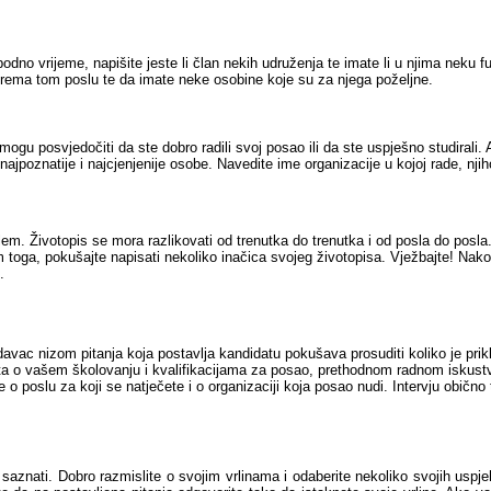
odno vrijeme, napišite jeste li član nekih udruženja te imate li u njima neku f
ti prema tom poslu te da imate neke osobine koje su za njega poželjne.
ogu posvjedočiti da ste dobro radili svoj posao ili da ste uspješno studirali.
 najpoznatije i najcjenjenije osobe. Navedite ime organizacije u kojoj rade, nji
oblem. Životopis se mora razlikovati od trenutka do trenutka i od posla do posl
im toga, pokušajte napisati nekoliko inačica svojeg životopisa. Vježbajte! N
.
avac nizom pitanja koja postavlja kandidatu pokušava prosuditi koliko je pr
ošta o vašem školovanju i kvalifikacijama za posao, prethodnom radnom iskust
 o poslu za koji se natječete i o organizaciji koja posao nudi. Intervju obično
to saznati. Dobro razmislite o svojim vrlinama i odaberite nekoliko svojih uspjeh