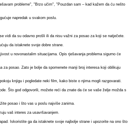
o rješavam probleme", "Brzo učim", "Pouzdan sam – kad kažem da ću nešto
omogućuje napredak u svakom poslu.
e vidi da su odavno prošli ili da nisu važni za posao za koji se natječete.
ćuju da istaknete svoje dobre strane.
ljivost u novonastalim situacijama. Opis rješavanja problema sigurno će
a za posao. Zato je bolje da spomenete manji broj interesa koji oblikuju
e pokoju knjigu i pogledate neki film, kako biste o njima mogli razgovarati.
dogode. Što god odgovorili, možete reći da znate da će se vaše želje možda s
ražite posao i što vas u poslu najviše zanima.
azuju vaš interes za usavršavanjem.
ad. Iskoristite ga da istaknete svoje najbolje strane i upozorite na ono što