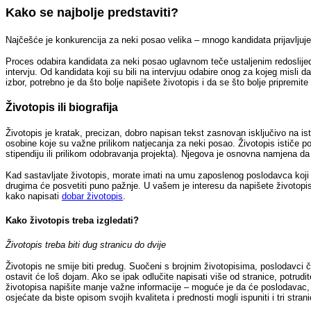
Kako se najbolje predstaviti?
Najčešće je konkurencija za neki posao velika – mnogo kandidata prijavljuj
Proces odabira kandidata za neki posao uglavnom teče ustaljenim redoslijed
intervju. Od kandidata koji su bili na intervjuu odabire onog za kojeg misli 
izbor, potrebno je da što bolje napišete životopis i da se što bolje pripremi
Životopis ili biografija
Životopis je kratak, precizan, dobro napisan tekst zasnovan isključivo na i
osobine koje su važne prilikom natjecanja za neki posao. Životopis ističe po
stipendiju ili prilikom odobravanja projekta). Njegova je osnovna namjena d
Kad sastavljate životopis, morate imati na umu zaposlenog poslodavca koji či
drugima će posvetiti puno pažnje. U vašem je interesu da napišete životopis
kako napisati
dobar životopis
.
Kako životopis treba izgledati?
Životopis treba biti dug stranicu do dvije
Životopis ne smije biti predug. Suočeni s brojnim životopisima, poslodavci 
ostavit će loš dojam. Ako se ipak odlučite napisati više od stranice, potrud
životopisa napišite manje važne informacije – moguće je da će poslodavac, z
osjećate da biste opisom svojih kvaliteta i prednosti mogli ispuniti i tri stra