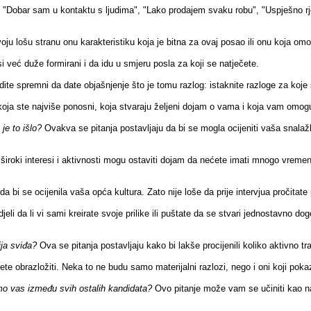
e! "Dobar sam u kontaktu s ljudima", "Lako prodajem svaku robu", "Uspješn
oju lošu stranu onu karakteristiku koja je bitna za ovaj posao ili onu koja 
i već duže formirani i da idu u smjeru posla za koji se natječete.
te spremni da date objašnjenje što je tomu razlog: istaknite razloge za koje s
oja ste najviše ponosni, koja stvaraju željeni dojam o vama i koja vam omogu
 je to išlo?
Ovakva se pitanja postavljaju da bi se mogla ocijeniti vaša snalaž
široki interesi i aktivnosti mogu ostaviti dojam da nećete imati mnogo vremen
da bi se ocijenila vaša opća kultura. Zato nije loše da prije intervjua pročitat
eli da li vi sami kreirate svoje prilike ili puštate da se stvari jednostavno 
ija sviđa?
Ova se pitanja postavljaju kako bi lakše procijenili koliko aktivno t
te obrazložiti. Neka to ne budu samo materijalni razlozi, nego i oni koji pok
emo vas između svih ostalih kandidata?
Ovo pitanje može vam se učiniti kao nap