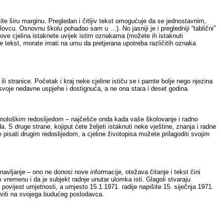
vite širu marginu. Pregledan i čitljiv tekst omogućuje da se jednostavnim,
vcu. Osnovnu školu pohađao sam u …). No jasniji je i pregledniji “tablični”
ove cjelina istaknete uvijek istim oznakama (možete ih istaknuti
 tekst, morate imati na umu da pretjerana upotreba različitih oznaka
li stranice. Početak i kraj neke cjeline ističu se i pamte bolje nego njezina
i svoje nedavne uspjehe i dostignuća, a ne ona stara i deset godina.
e kronološkim redoslijedom – najčešće onda kada vaše školovanje i radno
. S druge strane, kojiput ćete željeti istaknuti neke vještine, znanja i radne
 pisati drugim redoslijedom, a cjeline životopisa možete prilagoditi svojim
navljanje – ono ne donosi nove informacije, otežava čitanje i tekst čini
 vremenu i da je subjekt radnje unutar ulomka isti. Glagoli stvaraju
 povijest umjetnosti, a umjesto 15.1.1971. radije napišite 15. siječnja 1971.
ostaviti na svojega budućeg poslodavca.