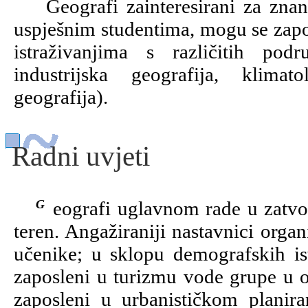
Geografi zainteresirani za znanst
uspješnim studentima, mogu se zaposl
istraživanjima s različitih podr
industrijska geografija, klimat
geografija).
Radni uvjeti
Geografi uglavnom rade u zatvorenom prostoru, ali mogući su i odlasci na
teren. Angažiraniji nastavnici orga
učenike; u sklopu demografskih ist
zaposleni u turizmu vode grupe u ob
zaposleni u urbanističkom planira