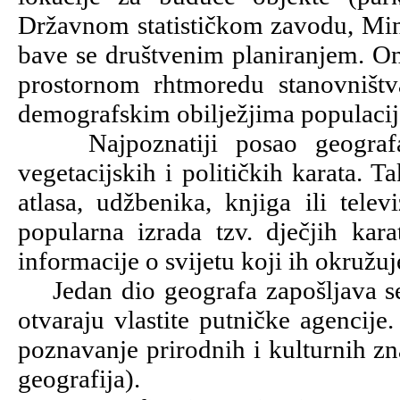
Državnom statističkom zavodu, Mini
bave se društvenim planiranjem. On
prostornom rhtmoredu stanovništva
demografskim obilježjima populacij
Najpoznatiji posao geografa sv
vegetacijskih i političkih karata. T
atlasa, udžbenika, knjiga ili telev
popularna izrada tzv. dječjih kar
informacije o svijetu koji ih okružuj
Jedan dio geografa zapošljava se u
otvaraju vlastite putničke agenci
poznavanje prirodnih i kulturnih z
geografija).