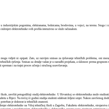
inženjeri elektrotehnike svih profila intenzivno se služe računalom.
u tehničkih rješenja. Smisao za detalje važan je u razradbi projekata, a sklonost prema grupno
i spreman i na trajni proces učenja i stručnog usavršavanja.
tetu u Rijeci. Na trećoj će godini studija studenti odabrati željeni smjer. Nakon završenog dod
potreban je doktorat iz tehničkih znanosti.
enjer elektrotehnike na Višoj tehničkoj školi u Zagrebu, Fakultetu elektrotehnike, strojarstva 
e razvojem i projektiranjem elektrotehničke i elektroničke opreme nego njezinom primjenom i 