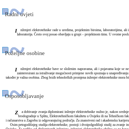
Radni uvjeti
Inženjeri elektrotehnike rade u uredima, projektnim biroima, laboratorijima, ali i u industrijskim pogonima, elektranama, bolnicama, brodovima, u vojsci, na terenu. Stoga i radni uvjeti variraju. Većina inženjera radi u relativno udobnim uvjetima ureda ili razvojnih
laboratorija. Često svoj posao obavljaju u grupi – projektnom timu. U svome poslu 
Poželjne osobine
Inženjeri elektrotehnike bave se složenim napravama, ali i pojavama koje se ne mogu vidjeti ni opipati. Zato, uz razvijen smisao za rješavanje tehničkih problema, oni moraju biti sposobni i za apstraktno mišljenje. Uspješni inženjeri moraju biti kreativni i trajno
zainteresirani za istraživanje mogućnosti primjene novih spoznaja u unapređivanj
također je važna osobina. Zbog brzih tehnoloških promjena inženjer elektrotehnike mora bit
Osposobljavanje
Za dobivanje zvanja diplomirani inženjer elektrotehnike nužno je, nakon srednje škole, završiti petogodišnji studij elektrotehnike. U Hrvatskoj se elektrotehnika može studirati na Fakultetu elektrotehnike i računarstva u Zagrebu, Fakultetu elektrotehnike, strojarstva i
brodogradnje u Splitu, Elektrotehničkom fakultetu u Osijeku ili na Tehničkom fakul
i računarstva u Zagrebu iz odgovarajućeg područja. Za znanstveni rad i akademsku karijeru 
Osim petogodišnjeg studija elektrotehnike, postoji i dvoipolgodišnji studij za zvanje inž
Osijeku. Za razliku od diplomiranih inženjera, inženjeri elektrotehnike obično se ne bav