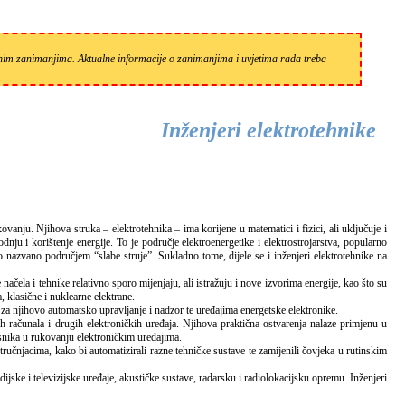
zanim zanimanjima. Aktualne informacije o zanimanjima i uvjetima rada treba
Inženjeri elektrotehnike
nju i korištenje energije. To je područje elektroenergetike i elektrostrojarstva, popularno
 nazvano područjem “slabe struje”. Sukladno tome, dijele se i inženjeri elektrotehnike na
čela i tehnike relativno sporo mijenjaju, ali istražuju i nove izvorima energije, kao što su
, klasične i nuklearne elektrane.
za njihovo automatsko upravljanje i nadzor te uređajima energetske elektronike.
računala i drugih elektroničkih uređaja. Njihova praktična ostvarenja nalaze primjenu u
snika u rukovanju elektroničkim uređajima.
čnjacima, kako bi automatizirali razne tehničke sustave te zamijenili čovjeka u rutinskim
ijske i televizijske uređaje, akustičke sustave, radarsku i radiolokacijsku opremu. Inženjeri