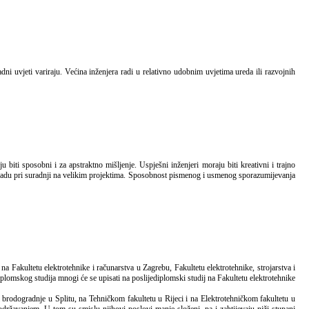
m radu pri suradnji na velikim projektima. Sposobnost pismenog i usmenog sporazumijevanja
iplomskog studija mnogi će se upisati na poslijediplomski studij na Fakultetu elektrotehnike
i brodogradnje u Splitu, na Tehničkom fakultetu u Rijeci i na Elektrotehničkom fakultetu u
održavanjem. U tom su smislu njihovi poslovi manje složeni, pa i zahtijevaju niži stupanj