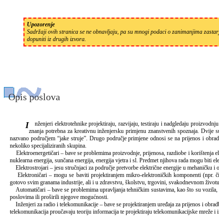
Upozorenje
Sadržaji ovih stranica se ne obnavljaju, pa su mnogi podaci o zanimanjima zastarj
dopuniti iz drugih izvora.
Opis poslova
Inženjeri elektrotehnike projektiraju, razvijaju, testiraju i nadgledaju proizvodnju elektrotehničke i elektroničke opreme. Oni i predstavljaju opremu kupcima i uče korisnike rukovanju. Njihova struka – elektrotehnika – ima korijene u matematici i fizici, ali uključuje i
znanja potrebna za kreativnu inženjersku primjenu znanstvenih spoznaja. Dvije su t
nazvano područjem “jake struje”. Drugo područje primjene odnosi se na prijenos i obradbu
nekoliko specijaliziranih skupina.
Elektroenergetičari – bave se problemima proizvodnje, prijenosa, razdiobe i korištenja elek
nuklearna energija, sunčana energija, energija vjetra i sl. Predmet njihova rada mogu biti e
Elektrostrojari – jesu stručnjaci za područje pretvorbe električne energije u mehaničku i 
Elektroničari – mogu se baviti projektiranjem mikro-elektroničkih komponenti (npr. čip
gotovo svim granama industrije, ali i u zdravstvu, školstvu, trgovini, svakodnevnom život
Automatičari – bave se problemima upravljanja tehničkim sustavima, kao što su vozila, zr
poslovima ili proširili njegove mogućnosti.
Inženjeri za radio i telekomunikacije – bave se projektiranjem uređaja za prijenos i obradbu
telekomunikacija proučavaju teoriju informacija te projektiraju telekomunikacijske mreže i i