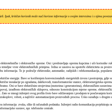
eli. Ipak, kritičan korisnik može naći korisne informacije o svojim interesima i s njima pove
emeljne vrste elektrotehničkih primjena. Jedna se zasniva na upotrebi elektriciteta za proizvod
 informacija. To je područje elektronike, automatike, radijskih i telekomunikacija, popularno
trične energije. Bave se korištenjem konvencionalnih energetskih izvora i postrojenja, gdje se na
lektrične instalacije po zgradama, dalekovodi, transformatorske stanice, elektroenergetska oprema
obratno. Oni se bave električnim strojevima (motorima i generatorima), elektroničkim sustavima 
ova), izradbom elektroničkih sklopova, odnosno konstrukcijom mjerne opreme, elektroničkih 
u. Zato se mnogi inženjeri ovog profila često bave održavanjem i prodajom te poučavanjem kori
akoplovi, roboti, a najčešće automatizacijom proizvodnih procesa. Usko surađuju s drugim stru
 informacija: zvuka, slike ili računalnih podataka. Inženjeri radio-komunikacija projektiraju rad
nformacijske sustave, npr. telefonske centrale.