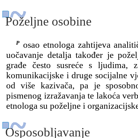
Poželjne osobine
Posao etnologa zahtijeva analitičnost, strpljivost i temeljitost u radu. Lako
uočavanje detalja također je pože
građe često susreće s ljudima, 
komunikacijske i druge socijalne vj
od više kazivača, pa je sposobno
pismenog izražavanja te lakoća ver
etnologa su poželjne i organizacijske
Osposobljavanje