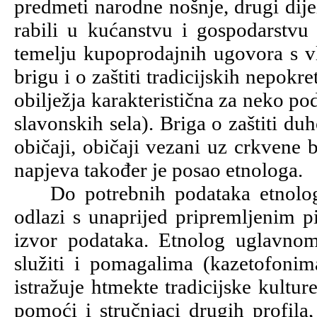
predmeti narodne nošnje, drugi dije
rabili u kućanstvu i gospodarstvu
temelju kupoprodajnih ugovora s v
brigu i o zaštiti tradicijskih nepok
obilježja karakteristična za neko p
slavonskih sela). Briga o zaštiti d
običaji, običaji vezani uz crkvene 
napjeva također je posao etnologa.
Do potrebnih podataka etnolog d
odlazi s unaprijed pripremljenim pi
izvor podataka. Etnolog uglavnom
služiti i pomagalima (kazetofoni
istražuje htmekte tradicijske kultu
pomoći i stručnjaci drugih profila