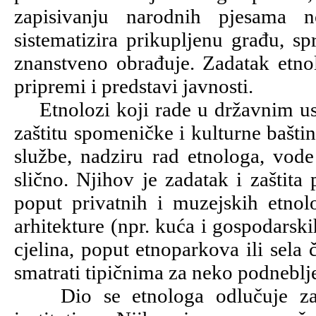
zapisivanju narodnih pjesama 
sistematizira prikupljenu građu, sp
znanstveno obrađuje. Zadatak etno
pripremi i predstavi javnosti.
Etnolozi koji rade u državnim ust
zaštitu spomeničke i kulturne bašti
službe, nadziru rad etnologa, vod
slično. Njihov je zadatak i zaštita
poput privatnih i muzejskih etnološ
arhitekture (npr. kuća i gospodarskih
cjelina, poput etnoparkova ili sela 
smatrati tipičnima za neko podneblj
Dio se etnologa odlučuje za zn