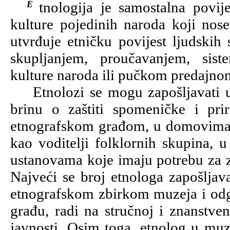
Etnologija je samostalna povijesna znanost koja proučava one elemente
kulture pojedinih naroda koji nose 
utvrđuje etničku povijest ljudskih 
skupljanjem, proučavanjem, siste
kulture naroda ili pučkom predajno
Etnolozi se mogu zapošljavati u
brinu o zaštiti spomeničke i pr
etnografskom građom, u domovima 
kao voditelji folklornih skupina, u
ustanovama koje imaju potrebu za z
Najveći se broj etnologa zapošlja
etnografskom zbirkom muzeja i odgo
građu, radi na stručnoj i znanstven
javnosti. Osim toga, etnolog u muz