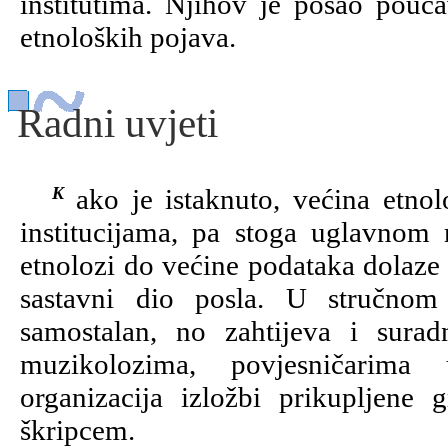
institutima. Njihov je posao pouč
etnoloških pojava.
Radni uvjeti
Kako je istaknuto, većina etnologa zapošljava se u muzejima i državnim
institucijama, pa stoga uglavnom
etnolozi do većine podataka dolaze 
sastavni dio posla. U stručnom
samostalan, no zahtijeva i surad
muzikolozima, povjesničarima 
organizacija izložbi prikupljen
škripcem.