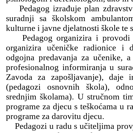
Pedagog izrađuje plan zdravstvene
suradnji sa školskom ambulanto
kulturne i javne djelatnosti škole t
Pedagog organizira i provodi isp
organizira učeničke radionice i 
odgojna predavanja za učenike, a
profesionalnog informiranja u sur
Zavoda za zapošljavanje), daje 
(pedagozi osnovnih škola), odn
srednjim školama). U stručnom ti
programe za djecu s teškoćama u ra
programe za darovitu djecu.
Pedagozi u radu s učiteljima provje