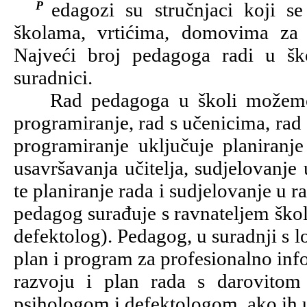
Pedagozi su stručnjaci koji se bave odgojem. Pedagozi mogu raditi u
školama, vrtićima, domovima za
Najveći broj pedagoga radi u šk
suradnici.
Rad pedagoga u školi možemo pod
programiranje, rad s učenicima, rad s
programiranje uključuje planiranje
usavršavanja učitelja, sudjelovanje
te planiranje rada i sudjelovanje u 
pedagog surađuje s ravnateljem škol
defektolog). Pedagog, u suradnji s 
plan i program za profesionalno inf
razvoju i plan rada s darovitom
psihologom i defektologom, ako ih u