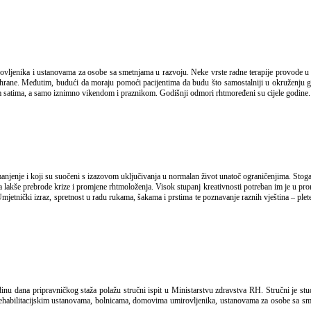
 hrane. Međutim, budući da moraju pomoći pacijentima da budu što samostalniji u okruženju gdj
jim satima, a samo iznimno vikendom i praznikom. Godišnji odmori rhtmoređeni su cijele godine.
kše prebrode krize i promjene rhtmoloženja. Visok stupanj kreativnosti potreban im je u pronal
mjetnički izraz, spretnost u radu rukama, šakama i prstima te poznavanje raznih vještina – plet
u rehabilitacijskim ustanovama, bolnicama, domovima umirovljenika, ustanovama za osobe sa s