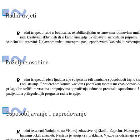
Radni uvjeti
Radni terapeuti rade u bolnicama, rehabilitacijskim ustanovama, domovima umirovljenika i ustanovama za osobe sa smetnjama u razvoju. Neke vrste radne terapije provode u posebno prilagođenim prostorijama. Na primjer, u prostorijama gdje se pacijenti okupljaju
radi kreativnih aktivnosti ili u kuhinjama gdje uvježbavaju samostalnu pripremu
stubištu ili u trgovini. Uglavnom rade u jutarnjim i poslijepodnevnim, katkada i u večern
Poželjne osobine
Radni terapeuti rade s ljudima čije su tjelesne i/ili mentalne sposobnosti trajno smanjenje i koji su suočeni s izazovom uključivanja u normalan život unatoč ograničenjima. Stoga oni moraju prije svega biti kadri razumjeti svoje pacijente, osobito u trenucima tuge, bijesa
i odustajanja. Primjerenom komunikacijom i podrškom moraju im znati pomoći da la
prilagodbe različitim vrstama i stupnjevima ograničenja, odnosno preostalih sposobnosti. U
pacijentima prilagođenijih programa radne terapije.
Osposobljavanje i napredovanje
Radni terapeuti školuju se na Visokoj zdravstvenoj školi u Zagrebu. Nakon godinu dana pripravničkog staža polažu stručni ispit u Ministarstvu zdravstva RH. Stručni je studij dvogodišnji i obuhvaća predmete s područja radne terapije te medicinskih, društvenih i
humanističkih znanosti. Nastava je teorijska i praktična. Vježbe se održavaju 
studija stječe se naziv viši radni terapeut.