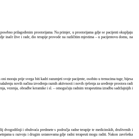
e inače žive i rade, dio terapije provode na različitim mjestima – u pacijentovu domu, na
aženju novih načina izvođenja raznih aktivnosti i novih rješenja za uređenje prostora radi
enja, vezenja, obradbe keramike i sl. – omogućuju radnim terapeutima izradbu sadržajnijih i
metnjama u razvoju i drugim ustanovama gdje radni terapeuti mogu raditi. Nakon završetka