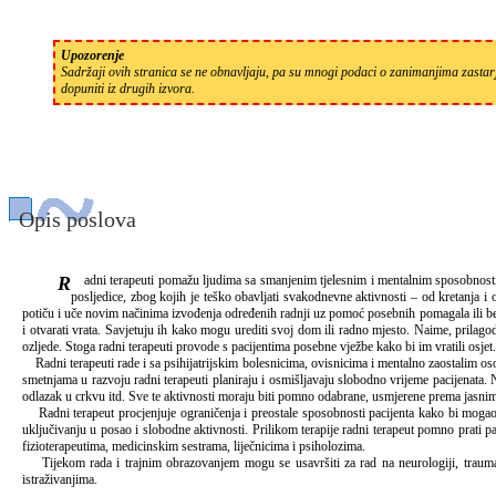
Upozorenje
Sadržaji ovih stranica se ne obnavljaju, pa su mnogi podaci o zanimanjima zastarj
dopuniti iz drugih izvora.
Opis poslova
Radni terapeuti pomažu ljudima sa smanjenim tjelesnim i mentalnim sposobnostima da budu što samostalniji i da se što bolje uključe u normalan život. Naime, mnoge ozljede i bolesti sustava za pokretanje, živčanog sustava i drugih tjelesnih sustava ostavljaju trajne
posljedice, zbog kojih je teško obavljati svakodnevne aktivnosti – od kretanja 
potiču i uče novim načinima izvođenja određenih radnji uz pomoć posebnih pomagala ili bez n
i otvarati vrata. Savjetuju ih kako mogu urediti svoj dom ili radno mjesto. Naime, prilagod
ozljede. Stoga radni terapeuti provode s pacijentima posebne vježbe kako bi im vratili osjet.
Radni terapeuti rade i sa psihijatrijskim bolesnicima, ovisnicima i mentalno zaostalim o
smetnjama u razvoju radni terapeuti planiraju i osmišljavaju slobodno vrijeme pacijenata. Na
odlazak u crkvu itd. Sve te aktivnosti moraju biti pomno odabrane, usmjerene prema jasnim r
Radni terapeut procjenjuje ograničenja i preostale sposobnosti pacijenta kako bi mogao iz
uključivanju u posao i slobodne aktivnosti. Prilikom terapije radni terapeut pomno prati 
fizioterapeutima, medicinskim sestrama, liječnicima i psiholozima.
Tijekom rada i trajnim obrazovanjem mogu se usavršiti za rad na neurologiji, traumatolog
istraživanjima.