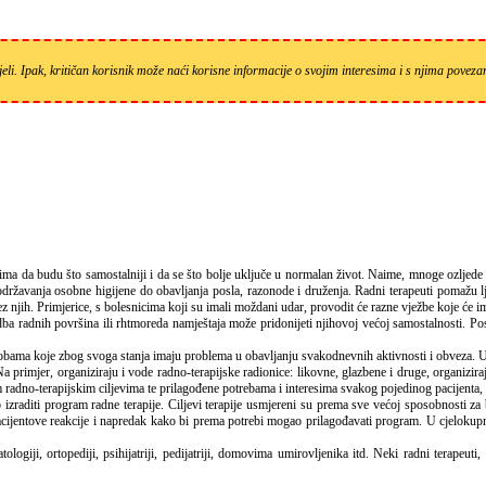
eli. Ipak, kritičan korisnik može naći korisne informacije o svojim interesima i s njima pove
i održavanja osobne higijene do obavljanja posla, razonode i druženja. Radni terapeuti pomaž
jih. Primjerice, s bolesnicima koji su imali moždani udar, provodit će razne vježbe koje će im o
ba radnih površina ili rhtmoreda namještaja može pridonijeti njihovoj većoj samostalnosti. Posl
sobama koje zbog svoga stanja imaju problema u obavljanju svakodnevnih aktivnosti i obveza. U
 primjer, organiziraju i vode radno-terapijske radionice: likovne, glazbene i druge, organiziraju 
adno-terapijskim ciljevima te prilagođene potrebama i interesima svakog pojedinog pacijenta, ka
raditi program radne terapije. Ciljevi terapije usmjereni su prema sve većoj sposobnosti za br
pacijentove reakcije i napredak kako bi prema potrebi mogao prilagođavati program. U cjelokup
iji, ortopediji, psihijatriji, pedijatriji, domovima umirovljenika itd. Neki radni terapeuti