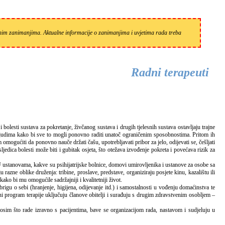
zanim zanimanjima. Aktualne informacije o zanimanjima i uvjetima rada treba
Radni terapeuti
u ljudima kako bi sve to mogli ponovno raditi unatoč ograničenim sposobnostima. Pritom ih
mogućiti da ponovno nauče držati čašu, upotrebljavati pribor za jelo, odijevati se, češljati
jedica bolesti može biti i gubitak osjeta, što otežava izvođenje pokreta i povećava rizik za
 ustanovama, kakve su psihijatrijske bolnice, domovi umirovljenika i ustanove za osobe sa
razne oblike druženja: tribine, proslave, predstave, organiziraju posjete kinu, kazalištu ili
ko bi mu omogućile sadržajniji i kvalitetniji život.
igu o sebi (hranjenje, higijena, odijevanje itd.) i samostalnosti u vođenju domaćinstva te
ni program terapije uključuju članove obitelji i surađuju s drugim zdravstvenim osobljem –
, osim što rade izravno s pacijentima, bave se organizacijom rada, nastavom i sudjeluju u