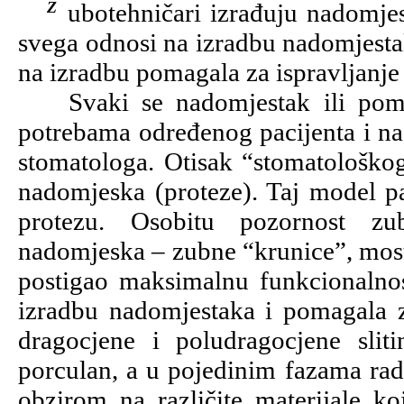
Zubotehničari izrađuju nadomjeske i pomagala u stomatologiji. To se prije
svega odnosi na izradbu nadomjestak
na izradbu pomagala za ispravljanje a
Svaki se nadomjestak ili pomag
potrebama određenog pacijenta i na 
stomatologa. Otisak “stomatološkog
nadomjeska (proteze). Taj model pa
protezu. Osobitu pozornost zub
nadomjeska – zubne “krunice”, mosta
postigao maksimalnu funkcionalnos
izradbu nadomjestaka i pomagala zu
dragocjene i poludragocjene sliti
porculan, a u pojedinim fazama rad
obzirom na različite materijale ko