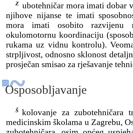
Zubotehničar mora imati dobar vid na blizinu, mora dobro razlikovati boje i
njihove nijanse te imati sposobno
mora imati osobito razvijenu r
okulomotornu koordinaciju (sposobn
rukama uz vidnu kontrolu). Veoma 
strpljivost, odnosno sklonost detal
prosječan smisao za rješavanje tehn
Osposobljavanje
Školovanje za zubotehničara traje 4 godine, a obavlja se na srednjim
medicinskim školama u Zagrebu, Osij
zubotehničara, osim općeg uspjeh