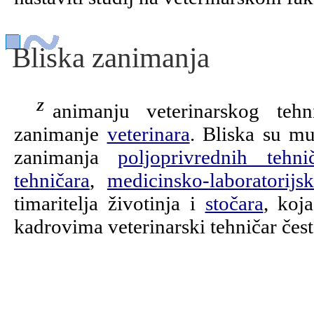
Bliska zanimanja
Zanimanju veterinarskog tehničara najbliže je i izravno nadređeno
zanimanje
veterinara
. Bliska su mu
zanimanja
poljoprivrednih tehni
tehničara
,
medicinsko-laboratorijs
timaritelja životinja i
stočara
, koj
kadrovima veterinarski tehničar čest