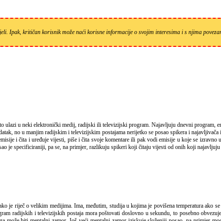
eli. Ipak, kritičan korisnik može naći korisne informacije o svojim interesima i s njima pove
k, no u manjim radijskim i televizijskim postajama nerijetko se posao spikera i najavljivača is
isije i čita i uređuje vijesti, piše i čita svoje komentare ili pak vodi emisije u koje se izravno
e specificiraniji, pa se, na primjer, razlikuju spikeri koji čitaju vijesti od onih koji najavljuju 
ogram radijskih i televizijskih postaja mora poštovati doslovno u sekundu, to posebno obvezuje
a može biti mentalni zamor. Još veći mentalni zamor iziskuje složeniji posao, na primjer mod