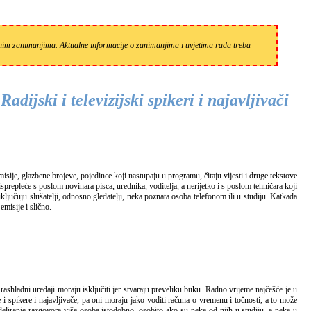
zanim zanimanjima. Aktualne informacije o zanimanjima i uvjetima rada treba
Radijski i televizijski spikeri i najavljivači
prepleće s poslom novinara pisca, urednika, voditelja, a nerijetko i s poslom tehničara koji
 uključuju slušatelji, odnosno gledatelji, neka poznata osoba telefonom ili u studiju. Katkada
emisije i slično.
 i spikere i najavljivače, pa oni moraju jako voditi računa o vremenu i točnosti, a to može
eliranje razgovora više osoba istodobno, osobito ako su neke od njih u studiju, a neke u