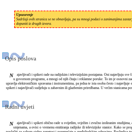
Upozorenje
Sadržaji ovih stranica se ne obnavljaju, pa su mnogi podaci o zanimanjima zastarj
dopuniti iz drugih izvora.
Opis poslova
Najavljivači i spikeri rade na radijskim i televizijskim postajama. Oni najavljuju sve što ulazi u neki elektronički medij, radijski ili televizijski program. Najavljuju dnevni program, emisije, glazbene brojeve, pojedince koji nastupaju u programu, čitaju vijesti i druge tekstove
u govornom programu, a mnogi od njih čitaju i reklamne poruke. To im je osnovni zadata
upravlja elektroničkim spravama i instrumentima, pa jedna te ista osoba često i najavljuje em
spikeri i najavljivači sudjeluju u zabavnim ili glazbenim priredbama. U većim stanicama posao j
Radni uvjeti
Najavljivači i spikeri obično rade u svijetlim, svježim i zvučno izoliranim studijima, ako je riječ o velikim medijima. Ima, međutim, studija u kojima je povišena temperatura ako se rashladni uređaji moraju isključiti jer stvaraju preveliku buku. Radno vrijeme najčešće je u
smjenama, a ovisi o vremenu emitiranja radijske ili televizijske stanice. Kako se pr
povlačiti za sobom stalnu napetost i poremećaje u međuljudskim odnosima. Posljedica tog