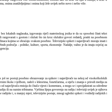
ima, onima znatiželjnijima i onima koji žele uvijek nešto novo i nešto više.
li razgovarati s gostom i slušati što im kroz slušalice govori redatelj, pratiti na posebnom
inaca kojima se obraćaju svakom posebno. Televizijski spikeri i najavljivači moraju imati i
nih područja – politike, kulture, sporta, ekonomije. Nadalje, važno je da imaju osjećaj za
gencija.
nim škola i vježbom, radeći s lektorima, fonetičarima, a stječu i znanja o prirodi medija za
od najavljivača emisija do čitača vijesti i komentara, a mogu se i specijalizirati za određene
u ili na raznim tribinama. Vještina lijepa govorenja na radiju i televiziji uvijek je njihova
dijske i, u manjoj mjeri, televizijske postaje, mnogi ugledni spikeri i voditelji radijskih i