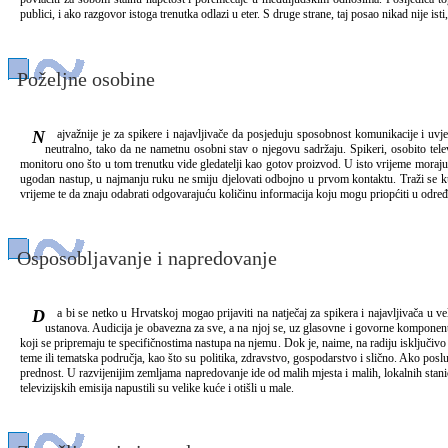
publici, i ako razgovor istoga trenutka odlazi u eter. S druge strane, taj posao nikad nije i
Poželjne osobine
Najvažnije je za spikere i najavljivače da posjeduju sposobnost komunikacije i uvjerljivost u nastupu, zatim da imaju ugodan glas, da govore bez ikakvih poteškoća, da izvrsno, bez lokalnih naglasaka, izgovaraju riječi materinskog jezika te da su sposobni čitati tekst
neutralno, tako da ne nametnu osobni stav o njegovu sadržaju. Spikeri, osobito televiz
monitoru ono što u tom trenutku vide gledatelji kao gotov proizvod. U isto vrijeme moraju 
ugodan nastup, u najmanju ruku ne smiju djelovati odbojno u prvom kontaktu. Traži se kult
vrijeme te da znaju odabrati odgovarajuću količinu informacija koju mogu priopćiti u određe
Osposobljavanje i napredovanje
Da bi se netko u Hrvatskoj mogao prijaviti na natječaj za spikera i najavljivača u velikoj televizijskoj ili radijskoj kući, mora imati završen fakultet ili visoku školu. Kod nas danas još ne postoji posebno obrazovanje za spikere i najavljivače na nekoj od visokoškolskih
ustanova. Audicija je obavezna za sve, a na njoj se, uz glasovne i govorne komponente,
koji se pripremaju te specifičnostima nastupa na njemu. Dok je, naime, na radiju isključivo s
teme ili tematska područja, kao što su politika, zdravstvo, gospodarstvo i slično. Ako poslu
prednost. U razvijenijim zemljama napredovanje ide od malih mjesta i malih, lokalnih stanica
televizijskih emisija napustili su velike kuće i otišli u male.