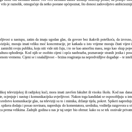
sti, vrlo je raznolik, omogućuje da netko postane općepoznat, što donosi zadovoljstvo ambicioznij
ijski, moraju imati veliku moć koncentracije, jer katkada u isto vrijeme moraju čitati vijest i
zamisliti svoju publiku, koju niti vide niti čuju, i to ne kao amorfnu masu, nego kao skup pojed
ura ophođenja. Kod njih se osobito cijeni i opća naobrazba, poznavanje stranih jezika i poseb
nom vremenu. Cijeni se i snalažljivost – brzina reagiranja na nepredvidljive događaje – te inteli
 ocjenjuje i nastup i komunikacijska uvjerljivost. Nakon toga kandidati se osposobljuju u inter
redstvo komunikacije glas, na televiziji su to i mimika, držanje tijela, pokret. Spikeri napreduju 
 spikera dodaju i posao novinara, napreduju do komentatora, urednika, voditelja razgovora u studij
 prema velikima. Zadnjih godina u nas je taj smjer bio obrnut: kako su se tek osnivale privatne ra