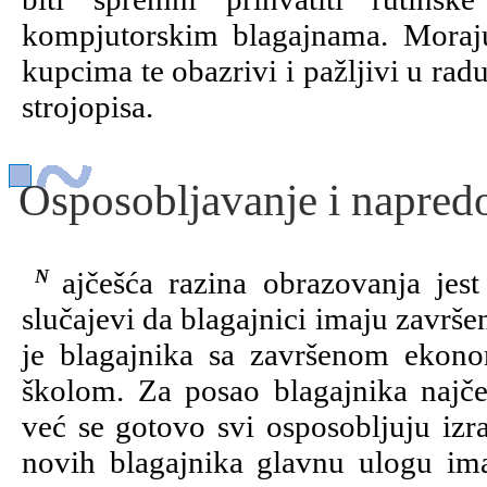
kompjutorskim blagajnama. Moraju
kupcima te obazrivi i pažljivi u ra
strojopisa.
Osposobljavanje i napred
Najčešća razina obrazovanja jest srednja stručna sprema, iako nisu rijetki
slučajevi da blagajnici imaju završ
je blagajnika sa završenom ekon
školom. Za posao blagajnika najče
već se gotovo svi osposobljuju izr
novih blagajnika glavnu ulogu imaju