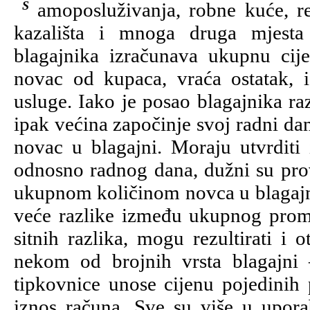
Samoposluživanja, robne kuće, restorani, benzinske crpke, kolodvori, kina,
kazališta i mnoga druga mjesta
blagajnika izračunava ukupnu cije
novac od kupaca, vraća ostatak, i
usluge. Iako je posao blagajnika ra
ipak većina započinje svoj radni dan
novac u blagajni. Moraju utvrditi
odnosno radnog dana, dužni su prov
ukupnom količinom novca u blagajni.
veće razlike između ukupnog promet
sitnih razlika, mogu rezultirati i
nekom od brojnih vrsta blagajni 
tipkovnice unose cijenu pojedinih 
iznos računa. Sve su više u upor