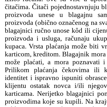
čitačima. Čitači pojednostavnjuju b
proizvoda unese u blagajnu sam
proizvoda (obično označenog na s
blagajnici ručno unose kôd ili cije
proizvoda i usluga, računaju ukup
kupaca. Vrsta plaćanja može biti v
karticom, kreditom. Blagajnik mora 
može plaćati, a mora poznavati i
Prilikom plaćanja čekovima ili 
identitet i ispravno ispuniti obras
klijentu ostatak novca i/ili njego
karticama. Nerijetko blagajnici p
proizvodima koje su kupili. Na kraj