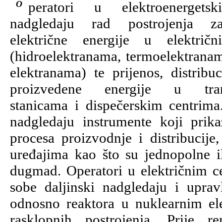
Operatori u elektroenergetskim objektima
nadgledaju rad postrojenja z
električne energije u električ
(hidroelektranama, termoelektrana
elektranama) te prijenos, distribuc
proizvedene energije u trans
stanicama i dispečerskim centrim
nadgledaju instrumente koji prik
procesa proizvodnje i distribucije,
uređajima kao što su jednopolne il
dugmad. Operatori u električnim c
sobe daljinski nadgledaju i upra
odnosno reaktora u nuklearnim ele
rasklopnih postrojenja. Prije r