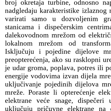
broj okretaja turbine, odnosno n
nadgledaju karakteristike izlaznog 
varirati samo u dozvoljenim gr
stanicama i dispečerskim centrima
dalekovodnom mrežom od električni
lokalnom mrežom od transformat
Isključuju i pojedine dijelove m
preopterećenja, ako su rasklopni ur
je udar groma, poplava, potres ili 
energije vodovima izvan dijela mr
uključivanje pojedinih dijelova mr
mreže. Poraste li opterećenje ele
elektrane veće snage, dispečeri
uključuju pričuvne elektrane na e