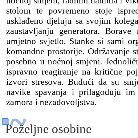
noćnoj smjeni, radnim danima i vi
stolom te povremeno stoje ispr
usklađeno djeluju sa svojim koleg
zaustavljanju generatora. Borave 
umjetno svjetlo. Stanke si sami org
komandne prostorije. Održavanje st
posebno u noćnoj smjeni. Jednoličn
ispravno reagiranje na kritične poj
izvori stresova. Budući da su smje
navike spavanja i prilagođuju im 
zamora i nezadovoljstva.
Poželjne osobine