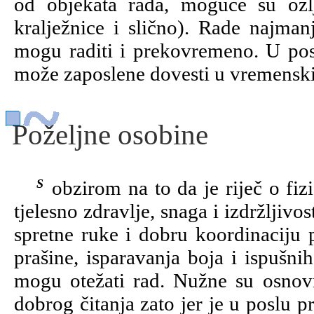
od objekata rada, moguće su ozl
kralježnice i slično). Rade najman
mogu raditi i prekovremeno. U pos
može zaposlene dovesti u vremenski
Poželjne osobine
S obzirom na to da je riječ o fizički napornom zanimanju, bitne su osobine
tjelesno zdravlje, snaga i izdržljiv
spretne ruke i dobru koordinaciju
prašine, isparavanja boja i ispušni
mogu otežati rad. Nužne su osnov
dobrog čitanja zato jer je u poslu pr