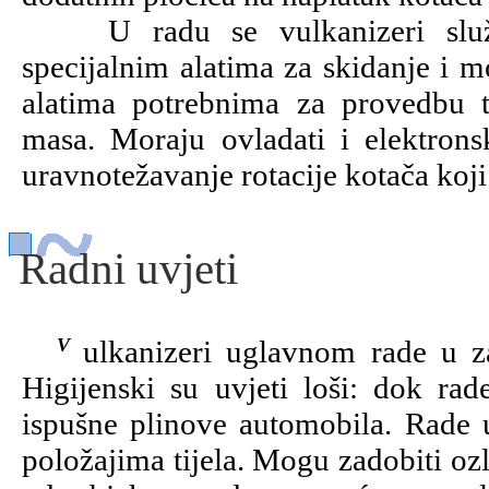
U radu se vulkanizeri služe 
specijalnim alatima za skidanje i m
alatima potrebnima za provedbu 
masa. Moraju ovladati i elektro
uravnotežavanje rotacije kotača koji
Radni uvjeti
Vulkanizeri uglavnom rade u zatvorenim ili polu-zatvorenim prostorima.
Higijenski su uvjeti loši: dok rad
ispušne plinove automobila. Rade
položajima tijela. Mogu zadobiti oz