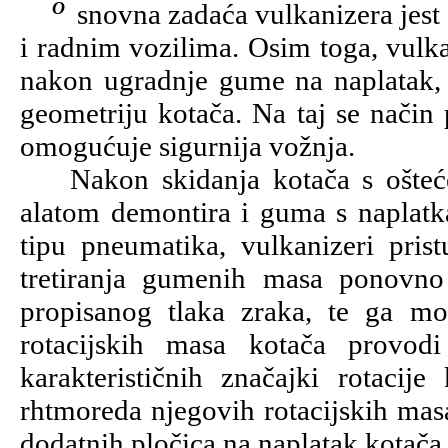
Osnovna zadaća vulkanizera jest popravak pneumatika na osobnim, teretnim
i radnim vozilima. Osim toga, vulka
nakon ugradnje gume na naplatak,
geometriju kotača. Na taj se način 
omogućuje sigurnija vožnja.
Nakon skidanja kotača s ošteće
alatom demontira i guma s naplatka
tipu pneumatika, vulkanizeri pri
tretiranja gumenih masa ponovno
propisanog tlaka zraka, te ga mo
rotacijskih masa kotača provod
karakterističnih značajki rotacij
rhtmoreda njegovih rotacijskih mas
dodatnih pločica na naplatak kotača