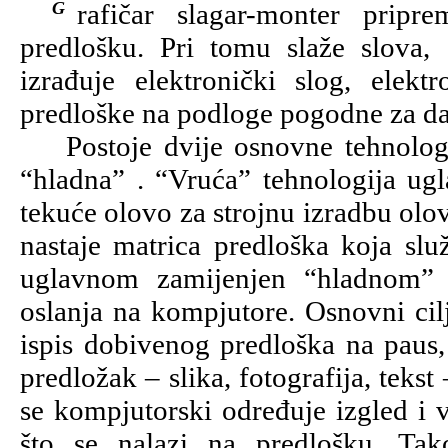
Grafičar slagar-monter priprema slog za tiskanje prema dobivenom
predlošku. Pri tomu slaže slova, 
izrađuje elektronički slog, elektr
predloške na podloge pogodne za da
Postoje dvije osnovne tehnologije
“hladna” . “Vruća” tehnologija ugl
tekuće olovo za strojnu izradbu ol
nastaje matrica predloška koja služ
uglavnom zamijenjen “hladnom” 
oslanja na kompjutore. Osnovni cil
ispis dobivenog predloška na paus, 
predložak – slika, fotografija, tek
se kompjutorski određuje izgled i ve
što se nalazi na predlošku. Tako