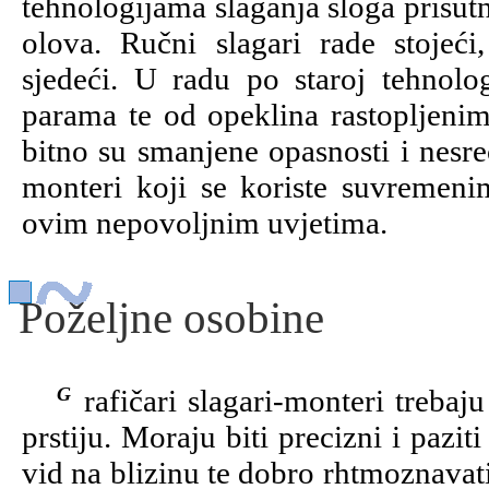
tehnologijama slaganja sloga prisutn
olova. Ručni slagari rade stojeći,
sjedeći. U radu po staroj tehnolo
parama te od opeklina rastopljeni
bitno su smanjene opasnosti i nesre
monteri koji se koriste suvremeni
ovim nepovoljnim uvjetima.
Poželjne osobine
Grafičari slagari-monteri trebaju imati razvijenu ručnu spretnost i spretnost
prstiju. Moraju biti precizni i pazi
vid na blizinu te dobro rhtmoznavat