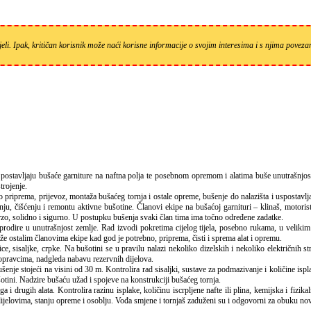
eli. Ipak, kritičan korisnik može naći korisne informacije o svojim interesima i s njima pove
trojenje.
 priprema, prijevoz, montaža bušaćeg tornja i ostale opreme, bušenje do nalazišta i uspostavlja
ju, čišćenju i remontu aktivne bušotine. Članovi ekipe na bušaćoj garnituri – klinaš, motoris
brzo, solidno i sigurno. U postupku bušenja svaki član tima ima točno određene zadatke.
prodire u unutrašnjost zemlje. Rad izvodi pokretima cijelog tijela, posebno rukama, u veliki
aže ostalim članovima ekipe kad god je potrebno, priprema, čisti i sprema alat i opremu.
, sisaljke, crpke. Na bušotini se u pravilu nalazi nekoliko dizelskih i nekoliko električnih st
popravcima, nadgleda nabavu rezervnih dijelova.
šenje stojeći na visini od 30 m. Kontrolira rad sisaljki, sustave za podmazivanje i količine ispl
ušotini. Nadzire bušaću užad i spojeve na konstrukciji bušaćeg tornja.
 drugih alata. Kontrolira razinu isplake, količinu iscrpljene nafte ili plina, kemijska i fizika
 dijelovima, stanju opreme i osoblju. Vođa smjene i tornjaš zaduženi su i odgovorni za obuku no