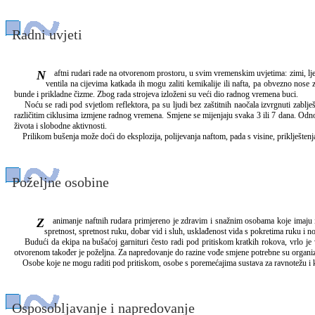
Radni uvjeti
Naftni rudari rade na otvorenom prostoru, u svim vremenskim uvjetima: zimi, ljeti, na kiši, snijegu, po vrućini ili hladnoći. Na naftnim bušotinama zrak je onečišćen zbog isparavanja nafte, pa su zbog toga obvezni nositi zaštitne maske. Prilikom otvaranja ili zatvaranja
ventila na cijevima katkada ih mogu zaliti kemikalije ili nafta, pa obvezno nose z
bunde i prikladne čizme. Zbog rada strojeva izloženi su veći dio radnog vremena buci.
Noću se radi pod svjetlom reflektora, pa su ljudi bez zaštitnih naočala izvrgnuti zablješć
različitim ciklusima izmjene radnog vremena. Smjene se mijenjaju svaka 3 ili 7 dana. Odnos 
života i slobodne aktivnosti.
Prilikom bušenja može doći do eksplozija, polijevanja naftom, pada s visine, priklještenja 
Poželjne osobine
Zanimanje naftnih rudara primjereno je zdravim i snažnim osobama koje imaju interesa za strojeve, mehaniku i manipuliranje alatima. U pravilu se ovim zanimanjem bave muškarci. Za uspjeh u zanimanju važne su slijedeće osobine: brzina reagiranja, opća tjelesna
spretnost, spretnost ruku, dobar vid i sluh, usklađenost vida s pokretima ruku i 
Budući da ekipa na bušaćoj garnituri često radi pod pritiskom kratkih rokova, vrlo je v
otvorenom također je poželjna. Za napredovanje do razine vođe smjene potrebne su organiza
Osobe koje ne mogu raditi pod pritiskom, osobe s poremećajima sustava za ravnotežu i kreta
Osposobljavanje i napredovanje