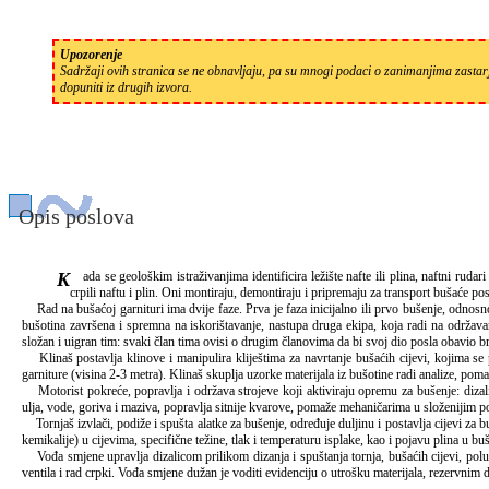
Upozorenje
Sadržaji ovih stranica se ne obnavljaju, pa su mnogi podaci o zanimanjima zastarj
dopuniti iz drugih izvora.
Opis poslova
Kada se geološkim istraživanjima identificira ležište nafte ili plina, naftni rudari postavljaju bušaće garniture na naftna polja te posebnom opremom i alatima buše unutrašnjost zemlje kako bi došli do izvora i
crpili naftu i plin. Oni montiraju, demontiraju i pripremaju za transport bušaće pos
Rad na bušaćoj garnituri ima dvije faze. Prva je faza inicijalno ili prvo bušenje, odnosno
bušotina završena i spremna na iskorištavanje, nastupa druga ekipa, koja radi na održavan
složan i uigran tim: svaki član tima ovisi o drugim članovima da bi svoj dio posla obavio 
Klinaš postavlja klinove i manipulira kliještima za navrtanje bušaćih cijevi, kojima se 
garniture (visina 2-3 metra). Klinaš skuplja uzorke materijala iz bušotine radi analize, pom
Motorist pokreće, popravlja i održava strojeve koji aktiviraju opremu za bušenje: dizalice
ulja, vode, goriva i maziva, popravlja sitnije kvarove, pomaže mehaničarima u složenijim 
Tornjaš izvlači, podiže i spušta alatke za bušenje, određuje duljinu i postavlja cijevi za bu
kemikalije) u cijevima, specifične težine, tlak i temperaturu isplake, kao i pojavu plina u b
Vođa smjene upravlja dizalicom prilikom dizanja i spuštanja tornja, bušaćih cijevi, poluga i
ventila i rad crpki. Vođa smjene dužan je voditi evidenciju o utrošku materijala, rezervnim