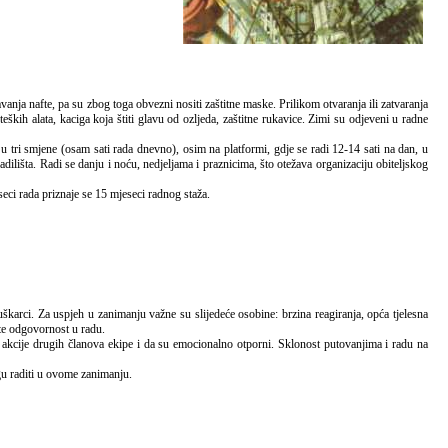
eških alata, kaciga koja štiti glavu od ozljeda, zaštitne rukavice. Zimi su odjeveni u radne
 u tri smjene (osam sati rada dnevno), osim na platformi, gdje se radi 12-14 sati na dan, u
dilišta. Radi se danju i noću, nedjeljama i praznicima, što otežava organizaciju obiteljskog
seci rada priznaje se 15 mjeseci radnog staža.
 te odgovornost u radu.
 akcije drugih članova ekipe i da su emocionalno otporni. Sklonost putovanjima i radu na
gu raditi u ovome zanimanju.