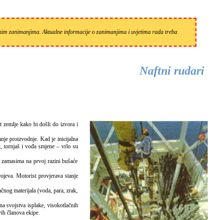
zanim zanimanjima. Aktualne informacije o zanimanjima i uvjetima rada treba
Naftni rudari
nje proizvodnje. Kad je inicijalna
t, tornjaš i vođa smjene – vrlo su
m zamasima na prvoj razini bušaće
rojeva. Motorist provjerava stanje
ačnog materijala (voda, para, zrak,
lna svojstva isplake, visokotlačnih
vih članova ekipe.