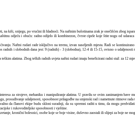
aštitnu odjeću i obuću: radno odijelo ili kombinezon, čvrste cipele koje štite nogu od udaraca t
ivanju. Naftni rudari rade isključivo na terenu, izvan naseljenih mjesta. Radi se kontinuirano
radnih i slobodnih dana jest: 9 (radnih) - 3 (slobodna), 12-4 ili 15-15, ovisno o udaljenosti ra
teškim alatima. Zbog teških radnih uvjeta naftni rudari imaju beneficirani radni staž: za 12 mje
nogu, prosuđivanje udaljenosti, sposobnost prilagodbe na smjenski rad i nametnute ritmove rada
ažno da članovi ekipe budu skloni suradnji, da su spremni raditi u timu, da mogu predviđati
cijske i rukovoditeljske sposobnosti i vještine.
nje, kronični bolesnici, osobe koje se boje visine, duševno zaostali ili slijepi za boje ne mo