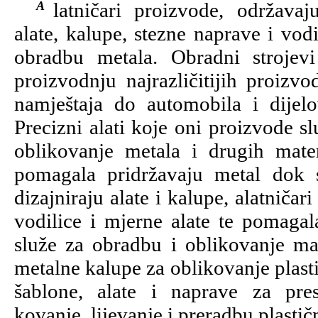
Alatničari proizvode, održavaju i popravljaju
alate, kalupe, stezne naprave i vodi
obradbu metala. Obradni strojevi
proizvodnju najrazličitijih proizvo
namještaja do automobila i dijel
Precizni alati koje oni proizvode sl
oblikovanje metala i drugih mater
pomagala pridržavaju metal dok s
dizajniraju alate i kalupe, alatničar
vodilice i mjerne alate te pomagala
služe za obradbu i oblikovanje mat
metalne kalupe za oblikovanje plasti
šablone, alate i naprave za presij
kovanje, lijevanje i preradbu plastič