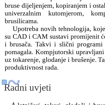
bruse dijeljenjem, kopiranjem i os
univerzalnim kutomjerom, kom
brusilicama.
Upotreba novih tehnologija, koje 
su CAD i CAM sustavi promijenit će
i brusača. Takvi i slični programi 
pomagala. Kompjutorski upravljani s
uz tokarenje, glodanje i brušenje. 
produktivnost rada.
Radni uvjeti
Alatničari, tokari, glodači i brusači rade u zatvorenom prostoru. Često su