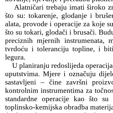
Alatničari trebaju imati široko z
što su: tokarenje, glodanje i bruše
alata, provode i operacije za koje su
što su tokari, glodači i brusači. Bu
preciznih mjernih instrumenata, m
tvrdoću i toleranciju topline, i b
legura.
U planiranju redoslijeda operacija 
uputstvima. Mjere i označuju dijel
sastavljeni – čine završni proiz
kontrolnim instrumentima za točnos
standardne operacije kao što su t
toplinsko-kemijska obradba materija