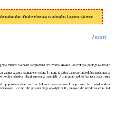
zanim zanimanjima. Aktualne informacije o zanimanjima i uvjetima rada treba
Tesari
e zatim spajaju u jedinstvene cjeline. Pri tomu je važno da posao bude dobro isplaniran te
 kovine, plastika i drugi zamjenski materijali. U pripremnoj radnoj fazi tesari rabe razne
eko je potrebno stalno nadzirati kakvoću napravljenoga. U te poslove ulazi i izradba skela
tom spajaju u cjeline. Dio poslova mogu obavljati na tlu, a najveći dio izvode na visini. Od