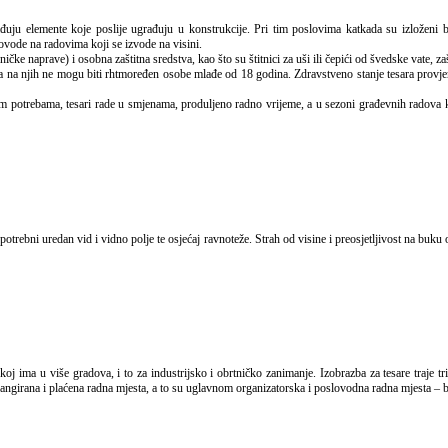
vode na radovima koji se izvode na visini.
ičke naprave) i osobna zaštitna sredstva, kao što su štitnici za uši ili čepići od švedske vate, zašt
a na njih ne mogu biti rhtmoređen osobe mlađe od 18 godina. Zdravstveno stanje tesara provjer
otrebama, tesari rade u smjenama, produljeno radno vrijeme, a u sezoni građevnih radova koj
angirana i plaćena radna mjesta, a to su uglavnom organizatorska i poslovodna radna mjesta – br