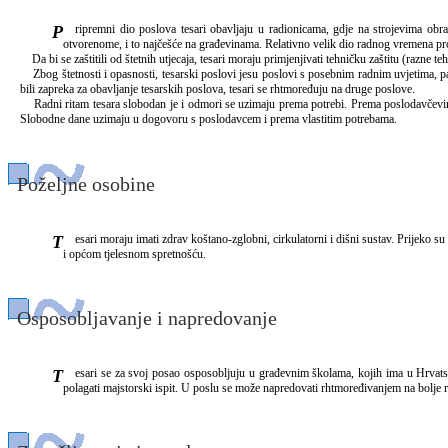
Pripremni dio poslova tesari obavljaju u radionicama, gdje na strojevima obrađuju elemente koje poslije ugrađuju u konstrukcije. Pri tim poslovima katkada su izloženi buci iznad dopustive razine (više od 90 dB). Pretežni dio radnog vremena tesari rade na
otvorenome, i to najčešće na građevinama. Relativno velik dio radnog vremena pro
Da bi se zaštitili od štetnih utjecaja, tesari moraju primjenjivati tehničku zaštitu (razne tehn
Zbog štetnosti i opasnosti, tesarski poslovi jesu poslovi s posebnim radnim uvjetima, p
bili zapreka za obavljanje tesarskih poslova, tesari se rhtmoređuju na druge poslove.
Radni ritam tesara slobodan je i odmori se uzimaju prema potrebi. Prema poslodavčevim p
Slobodne dane uzimaju u dogovoru s poslodavcem i prema vlastitim potrebama.
Poželjne osobine
Tesari moraju imati zdrav koštano-zglobni, cirkulatorni i dišni sustav. Prijeko su potrebni uredan vid i vidno polje te osjećaj ravnoteže. Strah od visine i preosjetljivost na buku onemogućuju rad u tesarskom zanimanju. Naglašen je zahtjev za emocionalnom stabilnošću
i općom tjelesnom spretnošću.
Osposobljavanje i napredovanje
Tesari se za svoj posao osposobljuju u građevnim školama, kojih ima u Hrvatskoj ima u više gradova, i to za industrijsko i obrtničko zanimanje. Izobrazba za tesare traje tri godine, a za pomoćne tesare pet mjeseci. Nakon trogodišnje prakse u struci, tesari mogu
polagati majstorski ispit. U poslu se može napredovati rhtmoređivanjem na bolje r