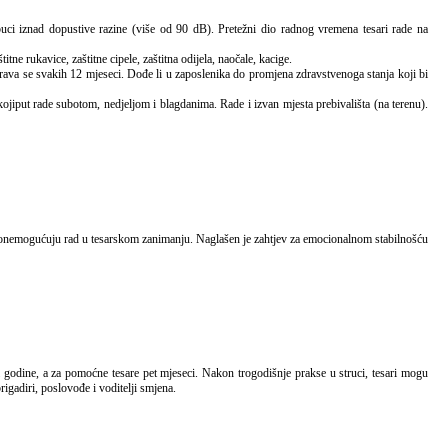
itne rukavice, zaštitne cipele, zaštitna odijela, naočale, kacige.
ava se svakih 12 mjeseci. Dođe li u zaposlenika do promjena zdravstvenoga stanja koji bi
iput rade subotom, nedjeljom i blagdanima. Rade i izvan mjesta prebivališta (na terenu).
igadiri, poslovođe i voditelji smjena.