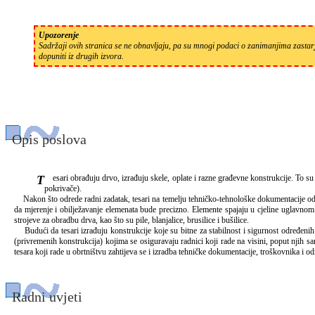
Upozorenje
Sadržaji ovih stranica se ne obnavljaju, pa su mnogi podaci o zanimanjima zastarj
dopuniti iz drugih izvora.
Opis poslova
Tesari obrađuju drvo, izrađuju skele, oplate i razne građevne konstrukcije. To su uglavnom drvene konstrukcije pri gradnji mostova, cesta, brodova, tvorničkih hala i različitih zgrada. Pretežit dio posla na zgradama čini izradba krovnih konstrukcija (podloga za krovne
pokrivače).
Nakon što odrede radni zadatak, tesari na temelju tehničko-tehnološke dokumentacije odabi
da mjerenje i obilježavanje elemenata bude precizno. Elemente spajaju u cjeline uglavnom 
strojeve za obradbu drva, kao što su pile, blanjalice, brusilice i bušilice.
Budući da tesari izrađuju konstrukcije koje su bitne za stabilnost i sigurnost određenih 
(privremenih konstrukcija) kojima se osiguravaju radnici koji rade na visini, poput njih sa
tesara koji rade u obrtništvu zahtijeva se i izradba tehničke dokumentacije, troškovnika i o
Radni uvjeti