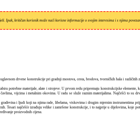
eli. Ipak, kritičan korisnik može naći korisne informacije o svojim interesima i s njima pove
ru potrebne materijale, alate i strojeve. U prvom redu pripremaju konstrukcijske elemente, koj
čavlima, vijcima i metalnim okovima. U radu se služe raznim materijalima. Najčešći to su drvo,
građevina i ljudi koji na njima rade, libelama, viskovima i drugim mjernim instrumentima prij
mih. Tesari najčešće izrađuju velike i zamršene konstrukcije, i to najprije u dijelovima, koje po
dređivanje proizvodnih cijena.