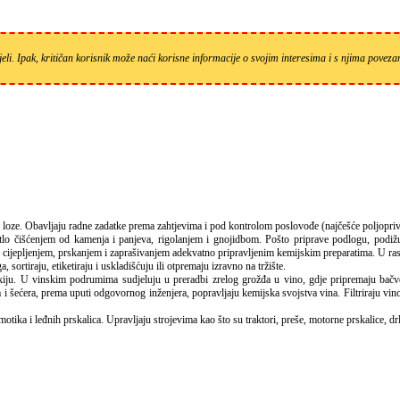
eli. Ipak, kritičan korisnik može naći korisne informacije o svojim interesima i s njima pove
nove loze. Obavljaju radne zadatke prema zahtjevima i pod kontrolom poslovođe (najčešće poljopr
o čišćenjem od kamenja i panjeva, rigolanjem i gnojidbom. Pošto priprave podlogu, podiž
e cijepljenjem, prskanjem i zaprašivanjem adekvatno pripravljenim kemijskim preparatima. U rasa
sortiraju, etiketiraju i uskladišćuju ili otpremaju izravno na tržište.
ju. U vinskim podrumima sudjeluju u preradbi zrelog grožđa u vino, gdje pripremaju bačve 
a i šećera, prema uputi odgovornog inženjera, popravljaju kemijska svojstva vina. Filtriraju vino
ka i leđnih prskalica. Upravljaju strojevima kao što su traktori, preše, motorne prskalice, drljač