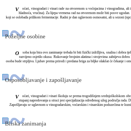
Voćari, vinogradari i vinari rade na otvorenom u voćnjacima i vinogradima, ali i u zatvorenim prostorima, kao što su rasadnici, skladišta, vinski podrumi i vinarije. Rad na otvorenom kojiput podrazumijeva izloženost nepovoljnim vremenskim uvjetima (kiša, vjetar,
hladnoća, vrućina). Za lijepa vremena rad na otvorenom može biti posve ugodan. S
koji se oslobađa prilikom fermentacije. Radni je dan uglavnom osmosatni, ali u sezoni (npr
Poželjne osobine
Osoba koja bira ovo zanimanje trebala bi biti fizički izdržljiva, snažna i dobra tjelesnog zdravlja. Ne bi smjela biti osjetljiva na mirise (kemikalije za zaprašivanje i gnojenje, sumpor, vinska isparavanja u podrumima). Poželjna je normalna sposobnost razlikovanja boja i
razvijeno osjetilo okusa. Rukovanje brojnim alatima i strojevima zahtijeva dobru 
osoba bude strpljiva. Ljubav prema prirodi i predana briga za biljke olakšat će čekanje i o
Osposobljavanje i zapošljavanje
Voćari, vinogradari i vinari školuju se prema trogodišnjem srednjoškolskom obrazovnom programu. U Hrvatskoj programe za ovo zanimanje nude srednje škole u Čakovcu, Đakovu, Kaštel Štafilić Nehaju, Marčan Vinici, Orahovici, Požegi, Šibeniku i Zadru. Najviši
stupanj napredovanja u struci jest specijalizacija određenog užeg područja rada.
Zapošljavaju se uglavnom u vinogradarskim, voćarskim i vinarskim poduzećima te loznim
Bliska zanimanja