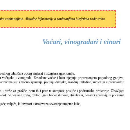
zanim zanimanjima. Aktualne informacije o zanimanjima i uvjetima rada treba
Voćari, vinogradari i vinari
ivrednog tehničara općeg smjera) i inženjera agronomije.
u voćnjake i vinograde. Zasađene voćke i lozu njeguju pripremanjem pogodnog gnojiva,
dnicima siju i voćno sjemenje, pikiraju divljake, rasađuju mladice, sudjeluju u proizvodnji
i preše za grožđe, peru ih i pare te sumpore posuđe i podrumske prostorije. Obavljaju
 dok ne postane zrelo, pretaču ga u bačve ili boce, etiketiraju, pečate i spremaju u podrume
e, ruljače, kultivatori i strojevi za stvaranje umjetne kiše.