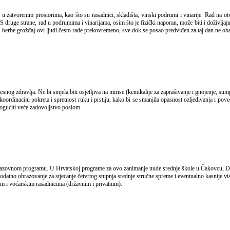
 druge strane, rad u podrumima i vinarijama, osim što je fizički naporan, može biti i doživlj
. berbe grožđa) ovi ljudi često rade prekovremeno, sve dok se posao predviđen za taj dan ne oba
koordinaciju pokreta i spretnost ruku i prstiju, kako bi se smanjila opasnost ozljeđivanja i pov
mogućiti veće zadovoljstvo poslom.
 Dodatno obrazovanje za stjecanje četvrtog stupnja srednje stručne spreme i eventualno kasnije 
 i voćarskim rasadnicima (državnim i privatnim).