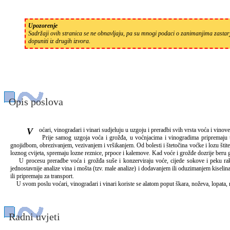
Upozorenje
Sadržaji ovih stranica se ne obnavljaju, pa su mnogi podaci o zanimanjima zastarj
dopuniti iz drugih izvora.
Opis poslova
Voćari, vinogradari i vinari sudjeluju u uzgoju i preradbi svih vrsta voća i vi
Prije samog uzgoja voća i grožđa, u voćnjacima i vinogradima pripremaju tl
gnojidbom, obrezivanjem, vezivanjem i vršikanjem. Od bolesti i štetočina voćke i lozu štit
loznog cvijeta, spremaju lozne reznice, prpoce i kalemove. Kad voće i grožđe dozrije beru ga, 
U procesu preradbe voća i grožđa suše i konzerviraju voće, cijede sokove i peku raki
jednostavnije analize vina i mošta (tzv. male analize) i dodavanjem ili oduzimanjem kiselin
ili pripremaju za transport.
U svom poslu voćari, vinogradari i vinari koriste se alatom poput škara, noževa, lopata, moti
Radni uvjeti