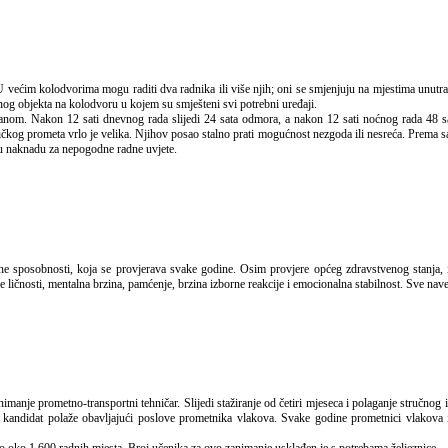
og objekta na kolodvoru u kojem su smješteni svi potrebni uređaji.
anom. Nakon 12 sati dnevnog rada slijedi 24 sata odmora, a nakon 12 sati noćnog rada 48 s
čkog prometa vrlo je velika. Njihov posao stalno prati mogućnost nezgoda ili nesreća. Prema s
u naknadu za nepogodne radne uvjete.
e ličnosti, mentalna brzina, pamćenje, brzina izborne reakcije i emocionalna stabilnost. Sve nav
ta kandidat polaže obavljajući poslove prometnika vlakova. Svake godine prometnici vlakova 
 oko 1.600 radnih mjesta. Broj učenika za ovo zanimanje usklađen je s potrebama željeznice.