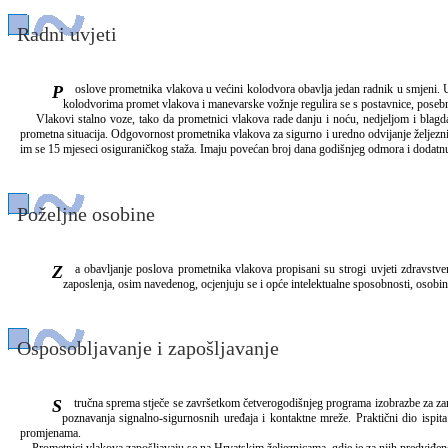
Radni uvjeti
Poslove prometnika vlakova u većini kolodvora obavlja jedan radnik u smjeni. U većim kolodvorima mogu raditi dva radnika ili više njih; oni se smjenjuju na mjestima unutrašnjeg (radi u prometnom uredu) i vanjskog (radi na peronu) prometnika vlakova. U nekim
kolodvorima promet vlakova i manevarske vožnje regulira se s postavnice, posebn
Vlakovi stalno voze, tako da prometnici vlakova rade danju i noću, nedjeljom i blagd
prometna situacija. Odgovornost prometnika vlakova za sigurno i uredno odvijanje željezni
im se 15 mjeseci osiguraničkog staža. Imaju povećan broj dana godišnjeg odmora i dodatn
Poželjne osobine
Za obavljanje poslova prometnika vlakova propisani su strogi uvjeti zdravstvene sposobnosti, koja se provjerava svake godine. Osim provjere općeg zdravstvenog stanja, ispituje se osjetilo sluha te vid s rhtmoznavanjem boja. Na pregledu koji se obavlja prije
zaposlenja, osim navedenog, ocjenjuju se i opće intelektualne sposobnosti, osobin
Osposobljavanje i zapošljavanje
Stručna sprema stječe se završetkom četverogodišnjeg programa izobrazbe za zanimanje prometno-transportni tehničar. Slijedi stažiranje od četiri mjeseca i polaganje stručnog ispita. Usmeni dio ispita polaže se iz signalno-prometnih propisa, propisa vagonske službe,
poznavanja signalno-sigurnosnih uređaja i kontaktne mreže. Praktični dio ispi
promjenama.
Prometnici vlakova zapošljavaju se na Hrvatskim željeznicama, gdje je za njih predviđeno