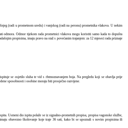
ati odmora. Odmor tijekom rada prometnici vlakova mogu koristiti samo kada to dopušta
adašnjim propisima, imaju pravo na staž s povećanim trajanjem: za 12 mjeseci rada priznaje
edene sposobnosti i osobine moraju biti prosječno razvijene.
imaju obavezno školovanje koje traje 36 sati, kako bi se upoznali s novim propisima ili