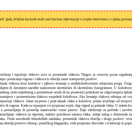
eli. Ipak, kritičan korisnik može naći korisne informacije o svojim interesima i s njima pove
anja i pomicanja vagona i vlakova te obavlja razne transportne poslove.
olazak vlakova kroz kolodvor i njihovo kretanje u međukolodvorskim odsjecima pruga. Osig
đajem ili davanjem naredbe nadzornom skretničaru ili skretničaru fonogramom. U kolodvorim
andnog stola smještenog u prometnom uredu ili na postavnici pritiskom na odgovarajuća tipka
orazumijeva s prometnicima vlakova susjednih kolodvora. Ako kretanje vlakova odstupa od vo
aćuje vlakove. Izlazi na peron i prati ulazak vlaka u kolodvor, prima izvještaje od strojovo
otive ili vagona. Kada su ispunjeni svi propisani uvjeti, daje signal za polazak vlaka. U nekim 
e u postavljanju ili postavlja manevarske vozne putove. Daje odobrenje za početak i završe
astavljanje vlakova za otpremu, nadzire pravilnost sastava vlaka, izdaje nalog o rhtmoredu 
vlaka. Osim navedenih tehnoloških zadataka, prometnik vlakova obavlja i druge poslove: uvo
obavlja poslove robnog i putničkog blagajnika, vodi propisane dnevnike i evidencije te popra