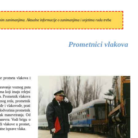
zanim zanimanjima. Aktualne informacije o zanimanjima i uvjetima rada treba
Prometnici vlakova
uravanje voznog puta
a koji imaju relejni
la. Prometnik vlakova
znog reda, prometnik
đe i vlakovođe, prati
kolodvorima prometnik
tak manevriranja. Od
manevra. Vodi brigu o
di vlakove u promet,
tne isprave vlaka.