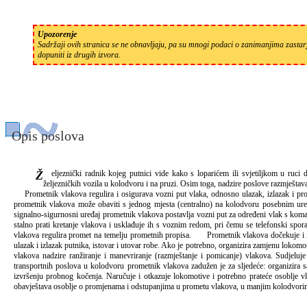
Upozorenje
Sadržaji ovih stranica se ne obnavljaju, pa su mnogi podaci o zanimanjima zastarj
dopuniti iz drugih izvora.
Opis poslova
Željeznički radnik kojeg putnici vide kako s loparićem ili svjetiljkom u ruci dočekuje i ispraćuje vlakove zove se prometnik vlakova. Njegov je osnovni posao reguliranje prometa vlakova i
željezničkih vozila u kolodvoru i na pruzi. Osim toga, nadzire poslove razmještav
Prometnik vlakova regulira i osigurava vozni put vlaka, odnosno ulazak, izlazak i pr
prometnik vlakova može obaviti s jednog mjesta (centralno) na kolodvoru posebnim ure
signalno-sigurnosni uređaj prometnik vlakova postavlja vozni put za određeni vlak s kom
stalno prati kretanje vlakova i usklađuje ih s voznim redom, pri čemu se telefonski sp
vlakova regulira promet na temelju prometnih propisa. Prometnik vlakova dočekuje i ispr
ulazak i izlazak putnika, istovar i utovar robe. Ako je potrebno, organizira zamjenu lokom
vlakova nadzire ranžiranje i manevriranje (razmještanje i pomicanje) vlakova. Sudjeluj
transportnih poslova u kolodvoru prometnik vlakova zadužen je za sljedeće: organizira s
izvršenju probnog kočenja. Naručuje i otkazuje lokomotive i potrebno prateće osoblje 
obavještava osoblje o promjenama i odstupanjima u prometu vlakova, u manjim kolodvorima 