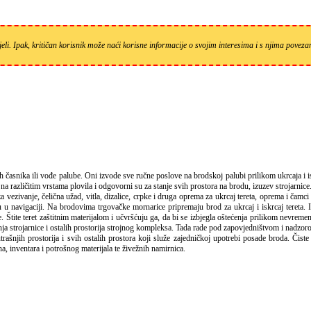
eli. Ipak, kritičan korisnik može naći korisne informacije o svojim interesima i s njima pove
e na različitim vrstama plovila i odgovorni su za stanje svih prostora na brodu, izuzev strojarnice
ezivanje, čelična užad, vitla, dizalice, crpke i druga oprema za ukrcaj tereta, oprema i čamc
navigaciji. Na brodovima trgovačke mornarice pripremaju brod za ukrcaj i iskrcaj tereta. Izr
lube. Štite teret zaštitnim materijalom i učvršćuju ga, da bi se izbjegla oštećenja prilikom nevrem
enja strojarnice i ostalih prostorija strojnog kompleksa. Tada rade pod zapovjedništvom i nadzor
njih prostorija i svih ostalih prostora koji služe zajedničkoj upotrebi posade broda. Čiste
ha, inventara i potrošnog materijala te živežnih namirnica.