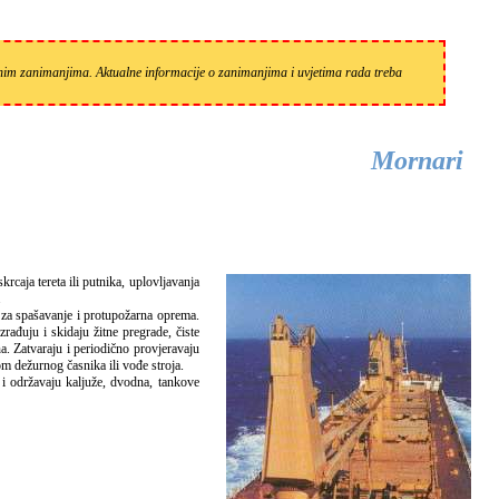
zanim zanimanjima. Aktualne informacije o zanimanjima i uvjetima rada treba
Mornari
.
i za spašavanje i protupožarna oprema.
ađuju i skidaju žitne pregrade, čiste
ena. Zatvaraju i periodično provjeravaju
om dežurnog časnika ili vođe stroja.
 i održavaju kaljuže, dvodna, tankove