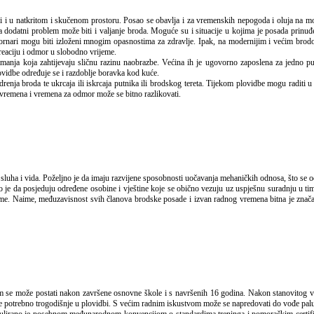
odatni problem može biti i valjanje broda. Moguće su i situacije u kojima je posada prinuđen
 mornari mogu biti izloženi mnogim opasnostima za zdravlje. Ipak, na modernijim i većim bro
eaciju i odmor u slobodno vrijeme.
nja koja zahtijevaju sličnu razinu naobrazbe. Većina ih je ugovorno zaposlena za jedno 
ovidbe određuje se i razdoblje boravka kod kuće.
renja broda te ukrcaja ili iskrcaja putnika ili brodskog tereta. Tijekom plovidbe mogu raditi
 vremena i vremena za odmor može se bitno razlikovati.
na sluha i vida. Poželjno je da imaju razvijene sposobnosti uočavanja mehaničkih odnosa, što se 
da posjeduju određene osobine i vještine koje se obično vezuju uz uspješnu suradnju u timsk
jeme. Naime, međuzavisnost svih članova brodske posade i izvan radnog vremena bitna je znača
o je potrebno trogodišnje u plovidbi. S većim radnim iskustvom može se napredovati do vođe pal
ulirano je posebnom međunarodnom konvencijom o standardima treninga i pomoračkim certifikat