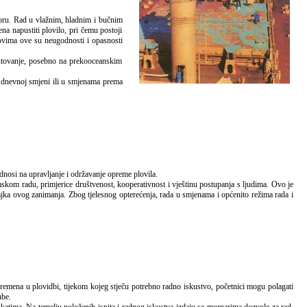
a napustiti plovilo, pri čemu postoji
dovima ove su neugodnosti i opasnosti
putovanje, posebno na prekooceanskim
 u dnevnoj smjeni ili u smjenama prema
odnosi na upravljanje i održavanje opreme plovila.
om radu, primjerice društvenost, kooperativnost i vještinu postupanja s ljudima. Ovo je
jka ovog zanimanja. Zbog tjelesnog opterećenja, rada u smjenama i općenito režima rada i
ube.
ima. Na temelju položenih ispita i radnog iskustva izdaju se mornarima dozvole za rad.