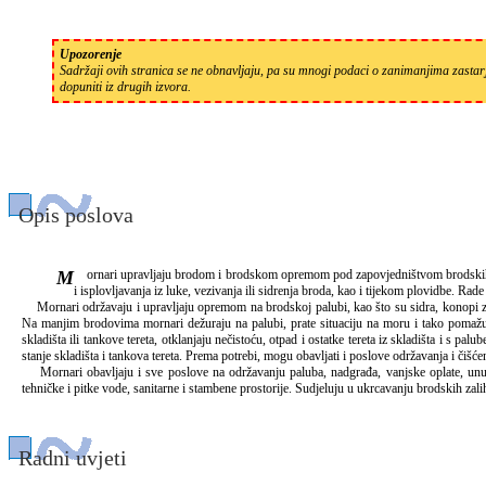
Upozorenje
Sadržaji ovih stranica se ne obnavljaju, pa su mnogi podaci o zanimanjima zastarj
dopuniti iz drugih izvora.
Opis poslova
Mornari upravljaju brodom i brodskom opremom pod zapovjedništvom brodskih časnika ili vođe palube. Oni izvode sve ručne poslove na brodskoj palubi prilikom ukrcaja i iskrcaja tereta ili putnika, uplovljavanja
i isplovljavanja iz luke, vezivanja ili sidrenja broda, kao i tijekom plovidbe. Rad
Mornari održavaju i upravljaju opremom na brodskoj palubi, kao što su sidra, konopi za v
Na manjim brodovima mornari dežuraju na palubi, prate situaciju na moru i tako pomažu u 
skladišta ili tankove tereta, otklanjaju nečistoću, otpad i ostatke tereta iz skladišta i s pa
stanje skladišta i tankova tereta. Prema potrebi, mogu obavljati i poslove održavanja i čišć
Mornari obavljaju i sve poslove na održavanju paluba, nadgrađa, vanjske oplate, unutraš
tehničke i pitke vode, sanitarne i stambene prostorije. Sudjeluju u ukrcavanju brodskih zali
Radni uvjeti