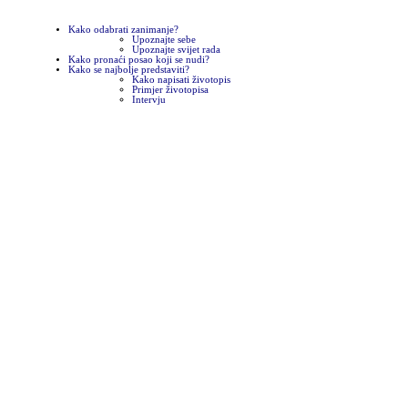
Kako odabrati zanimanje?
Upoznajte sebe
Upoznajte svijet rada
Kako pronaći posao koji se nudi?
Kako se najbolje predstaviti?
Kako napisati životopis
Primjer životopisa
Intervju