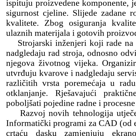
ispituju proizvedene komponente, je
sigurnost cjeline. Slijede zadane r
kvalitete. Zbog osiguranja kvalit
ulaznih materijala i gotovih proizv
Strojarski inženjeri koji rade na e
nadgledaju rad stroja, odnosno odvi
njegova životnog vijeka. Organizi
utvrđuju kvarove i nadgledaju servis
različitih vrsta poremećaja u radu
otklanjanje. Rješavajući praktičn
poboljšati pojedine radne i procesne
Razvoj novih tehnologija utječe n
Informatički programi za CAD (od en
crtaću dasku zamjenjuju ekran