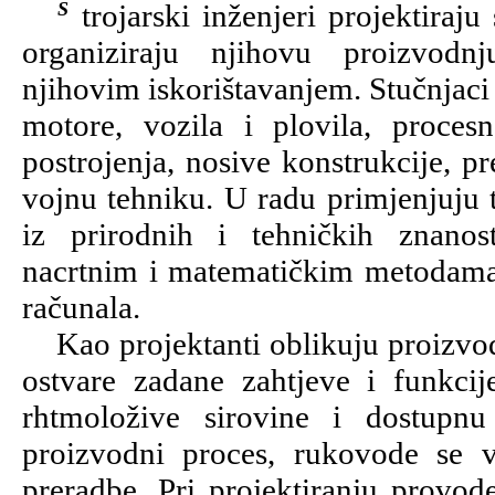
Strojarski inženjeri projektiraju strojeve i alate,
organiziraju njihovu proizvod
njihovim iskorištavanjem. Stučnjaci
motore, vozila i plovila, proces
postrojenja, nosive konstrukcije, pre
vojnu tehniku. U radu primjenjuju t
iz prirodnih i tehničkih znanos
nacrtnim i matematičkim metodama,
računala.
Kao projektanti oblikuju proizvod i
ostvare zadane zahtjeve i funkcij
rhtmoložive sirovine i dostupnu
proizvodni proces, rukovode se v
preradbe. Pri projektiranju provod