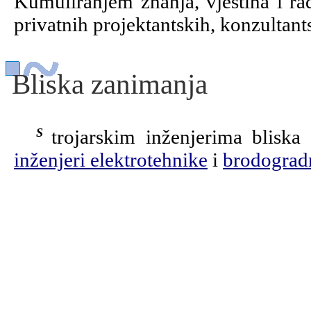
Kumuliranjem znanja, vještina i ra
privatnih projektantskih, konzultants
Bliska zanimanja
Strojarskim inženjerima blisk
inženjeri elektrotehnike
i
brodograd