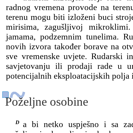
radnog vremena provode na terenu
terenu mogu biti izloženi buci stro
mirisima, zagušljivoj mikroklim
jamama, podzemnim tunelima. Ruda
novih izvora također borave na otv
sve vremenske uvjete. Rudarski inž
savjetovanju ili prodaji rade u 
potencijalnih eksploatacijskih polja
Poželjne osobine
Da bi netko uspješno i sa zadovoljstvom radio kao rudarski inženjer,