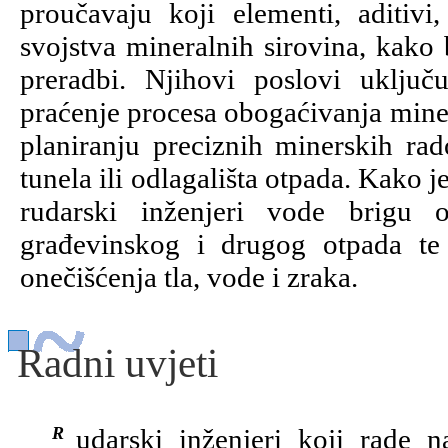
proučavaju koji elementi, aditivi,
svojstva mineralnih sirovina, kako 
preradbi. Njihovi poslovi uključ
praćenje procesa obogaćivanja minera
planiranju preciznih minerskih rad
tunela ili odlagališta otpada. Kako j
rudarski inženjeri vode brigu o
građevinskog i drugog otpada te
onečišćenja tla, vode i zraka.
Radni uvjeti
Rudarski inženjeri koji rade na eksploatacijskim poljima otprilike 50%