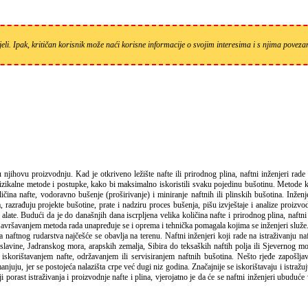
eli. Ipak, kritičan korisnik može naći korisne informacije o svojim interesima i s njima pove
 fizikalne metode i postupke, kako bi maksimalno iskoristili svaku pojedinu bušotinu. Metode k
čina nafte, vodoravno bušenje (proširivanje) i miniranje naftnih ili plinskih bušotina. Inženj
na, razrađuju projekte bušotine, prate i nadziru proces bušenja, pišu izvještaje i analize proizv
e. Budući da je do današnjih dana iscrpljena velika količina nafte i prirodnog plina, naftni
usavršavanjem metoda rada unapređuje se i oprema i tehnička pomagala kojima se inženjeri služe
 naftnog rudarstva najčešće se obavlja na terenu. Naftni inženjeri koji rade na istraživanju na
lavine, Jadranskog mora, arapskih zemalja, Sibira do teksaških naftih polja ili Sjevernog mo
skorištavanjem nafte, održavanjem ili servisiranjem naftnih bušotina. Nešto rjeđe zapošljav
manjuju, jer se postojeća nalazišta crpe već dugi niz godina. Značajnije se iskorištavaju i istražu
porast istraživanja i proizvodnje nafte i plina, vjerojatno je da će se naftni inženjeri ubuduće 