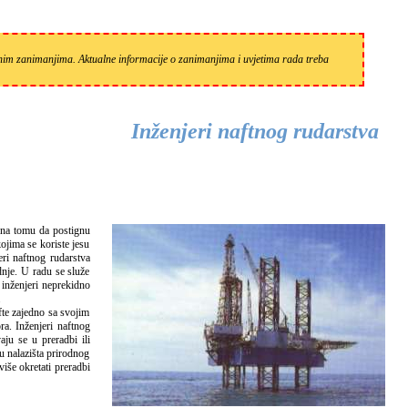
zanim zanimanjima. Aktualne informacije o zanimanjima i uvjetima rada treba
Inženjeri naftnog rudarstva
ojima se koriste jesu
eri naftnog rudarstva
odnje. U radu se služe
 inženjeri neprekidno
.
fte zajedno sa svojim
ra. Inženjeri naftnog
aju se u preradbi ili
ju nalazišta prirodnog
više okretati preradbi