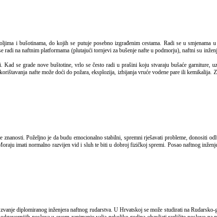
 se radi na naftnim platformama (plutajući tornjevi za bušenje nafte u podmorju), naftni su inž
 Kad se grade nove buštotine, vrlo se često radi u prašini koju stvaraju bušaće garniture, uz
iskorištavanja nafte može doći do požara, eksplozija, izbijanja vruće vodene pare ili kemikalija.
Moraju imati normalno razvijen vid i sluh te biti u dobroj fizičkoj spremi. Posao naftnog inženje
ih i odgovornijih poslova u ovom zanimanju valja nekoliko godina obavljati različite poslove na