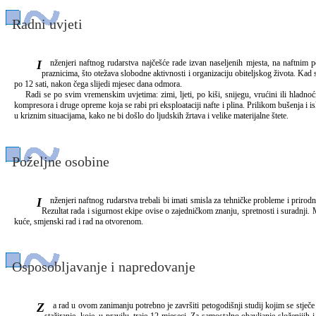
Radni uvjeti
Inženjeri naftnog rudarstva najčešće rade izvan naseljenih mjesta, na naftnim poljima i bušotinama, do kojih se putuje posebno izgrađenim cestama. Radi se u smjenama u različitim ciklusima, od po 8 ili 12 sati. Radi se i danju i noću, vrlo često i nedjeljama i
praznicima, što otežava slobodne aktivnosti i organizaciju obiteljskog života. Kad
po 12 sati, nakon čega slijedi mjesec dana odmora.
Radi se po svim vremenskim uvjetima: zimi, ljeti, po kiši, snijegu, vrućini ili hladnoći.
kompresora i druge opreme koja se rabi pri eksploataciji nafte i plina. Prilikom bušenja i 
u kriznim situacijama, kako ne bi došlo do ljudskih žrtava i velike materijalne štete.
Poželjne osobine
Inženjeri naftnog rudarstva trebali bi imati smisla za tehničke probleme i prirodne znanosti. Poželjno je da budu emocionalno stabilni, spremni rješavati probleme, donositi odluke i preuzeti odgovornost u kriznim situacijama. Uz to moraju biti spremni na timski rad.
Rezultat rada i sigurnost ekipe ovise o zajedničkom znanju, spretnosti i suradnji. 
kuće, smjenski rad i rad na otvorenom.
Osposobljavanje i napredovanje
Za rad u ovom zanimanju potrebno je završiti petogodišnji studij kojim se stječe zvanje diplomiranog inženjera naftnog rudarstva. U Hrvatskoj se može studirati na Rudarsko-geološko-naftnom fakultetu u Zagrebu. Nakon završenog studija treba završiti pripravničko
stažiranje, koje, u pravilu, traje 12 mjeseci. Za samostalno obavljanje složenij