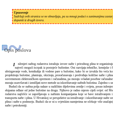
Upozorenje
Sadržaji ovih stranica se ne obnavljaju, pa su mnogi podaci o zanimanjima zastarj
dopuniti iz drugih izvora.
Opis poslova
Inženjeri naftog rudarstva istražuju izvore nafte i prirodnog plina te organiziraju njihovu proizvodnju. Kad je otkriveno ležište nafte ili prirodnog plina, naftni inženjeri rade na tomu da postignu
najveći mogući iscrpak iz postojeće buštotine. Oni razvijaju tehničke, kemijske i
ubrizgavanje vode, kemikalija ili vodene pare u bušotine, kako bi se izvukla što veća koli
projektiraju bušotine, planiraju, skiciraju, proračunavaju i predviđaju količine nafte i pli
suvremenom elektroničkom opremom i računalima, pa moraju svladati posebne računalne alat
moraju usavršavati i izmišljati nove metode za iskorištavanje naftnih bušotina. Zajedno s 
Budući da se naftna polja nalaze u različitim dijelovima zemlje i svijeta, posao inženjera
ekipama odlaze od jedne bušotine na drugu. Njihovo je radno mjesto cijeli svijet: od Mos
rudarstva najčešće se zapošljavaju u naftnim kompanijama koje se bave istraživanjem i i
transportu nafte i plina. U Hrvatskoj se perspektive za istraživanje i iskorištavanje nafte s
plina i nafte u podmorju. Budući da se ni u svjetskim razmjerima ne očekuje više značajniji 
nafte i petrokemiji.