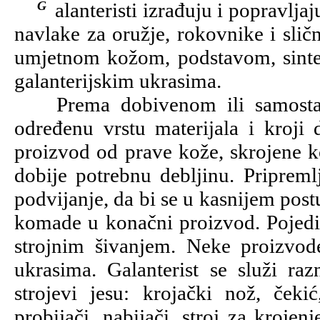
Galanteristi izrađuju i popravljaju torbe, naprtnjače, cerade, lisnice, remenje,
navlake za oružje, rokovnike i slič
umjetnom kožom, podstavom, sinte
galanterijskim ukrasima.
Prema dobivenom ili samostalno
određenu vrstu materijala i kroji
proizvod od prave kože, skrojene k
dobije potrebnu debljinu. Pripreml
podvijanje, da bi se u kasnijem postu
komade u konačni proizvod. Pojedine
strojnim šivanjem. Neke proizvod
ukrasima. Galanterist se služi raz
strojevi jesu: krojački nož, čekić
probijači, nabijači, stroj za krojenj