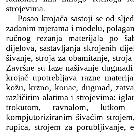
strojevima.
Posao krojača sastoji se od sljede
zadanim mjerama i modelu, polaganja 
ručnog rezanja materijala po šab
dijelova, sastavljanja skrojenih di
šivanje, stroja za obamitanje, stroja
Završne su faze našivanje dugmadi 
krojač upotrebljava razne materijal
kožu, krzno, konac, dugmad, zatvar
različitim alatima i strojevima: ig
trokutom, ravnalom, lutkom 
kompjutoriziranim šivaćim strojem,
rupica, strojem za porubljivanje, 