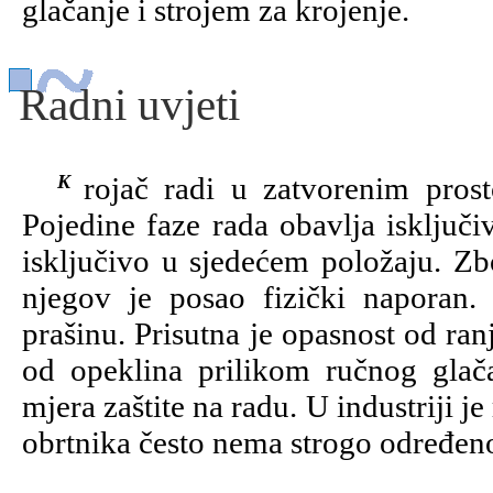
glačanje i strojem za krojenje.
Radni uvjeti
Krojač radi u zatvorenim prostorijama uz prirodnu ili umjetnu rasvjetu.
Pojedine faze rada obavlja isključiv
isključivo u sjedećem položaju. Zb
njegov je posao fizički naporan. 
prašinu. Prisutna je opasnost od ran
od opeklina prilikom ručnog glača
mjera zaštite na radu. U industriji j
obrtnika često nema strogo određe