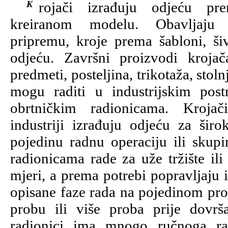
Krojači izrađuju odjeću prema prethodno
kreiranom modelu. Obavljaju k
pripremu, kroje prema šabloni, ši
odjeću. Završni proizvodi krojač
predmeti, posteljina, trikotaža, stolnj
mogu raditi u industrijskim post
obrtničkim radionicama. Krojač
industriji izrađuju odjeću za širok
pojedinu radnu operaciju ili skupi
radionicama rade za uže tržište il
mjeri, a prema potrebi popravljaju 
opisane faze rada na pojedinom pro
probu ili više proba prije dovrš
radionici ima mnogo ručnoga ra