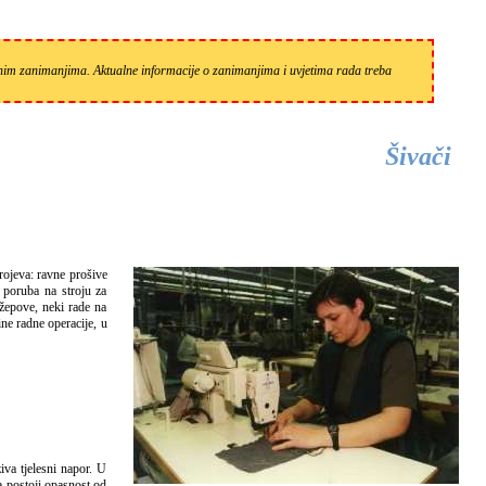
zanim zanimanjima. Aktualne informacije o zanimanjima i uvjetima rada treba
Šivači
 poruba na stroju za
džepove, neki rade na
ine radne operacije, u
a postoji opasnost od