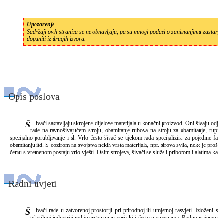
Upozorenje
Sadržaji ovih stranica se ne obnavljaju, pa su mnogi podaci o zanimanjima zastarj
dopuniti iz drugih izvora.
Opis poslova
Šivači sastavljaju skrojene dijelove materijala u konačni proizvod. Oni šivaju odjeću, plahte, ručnike, stolnjake, zastore i sl. Pojedine faze rada obavljaju na različitim vrstama strojeva: ravne prošive
rade na ravnošivajućem stroju, obamitanje rubova na stroju za obamitanje, rup
specijalno porubljivanje i sl. Vrlo često šivač se tijekom rada specijalizira za pojedine
obamitanju itd. S obzirom na svojstva nekih vrsta materijala, npr. sirova svila, neke je proš
čemu s vremenom postaju vrlo vješti. Osim strojeva, šivači se služe i priborom i alatima kao
Radni uvjeti
Šivači rade u zatvorenoj prostoriji pri prirodnoj ili umjetnoj rasvjeti. Izloženi su buci šivaćih strojeva i tekstilnoj prašini. Rade sjedeći, ali uz prisilan položaj tijela, što izaziva tjelesni napor. U
tekstilnoj industriji rad je organiziran serijski i često u smjenama. Radno vrije