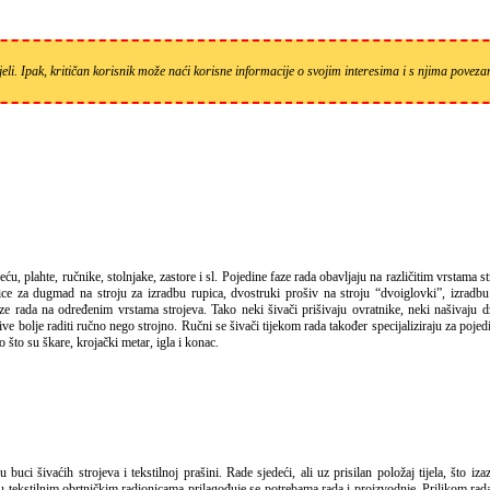
eli. Ipak, kritičan korisnik može naći korisne informacije o svojim interesima i s njima pove
ice za dugmad na stroju za izradbu rupica, dvostruki prošiv na stroju “dvoiglovki”, izradbu
 faze rada na određenim vrstama strojeva. Tako neki šivači prišivaju ovratnike, neki našivaju 
ive bolje raditi ručno nego strojno. Ručni se šivači tijekom rada također specijaliziraju za pojed
 što su škare, krojački metar, igla i konac.
me u tekstilnim obrtničkim radionicama prilagođuje se potrebama rada i proizvodnje. Prilikom rad