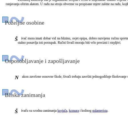
ranjavanja oštrim alatom. U radu na stroju obvezne su propisane mjere zaštite na radu, koji
Poželjne osobine
Šivač mora imati dobar vid na blizinu, osjet opipa, dobro razvijenu ručnu spretnost i spretnost prstiju te okulomotornu koordinaciju. Treba dobro rhtmoznavati boje i njihove nijanse. Šivači koji rade samo jednu fazu moraju biti otporni na jednoličnost, jer se u radu
stalno ponavlja isti postupak. Ručni šivači moraju biti vrlo precizni i strpljivi.
Osposobljavanje i zapošljavanje
Nakon završene osnovne škole, šivači trebaju završiti jednogodišnje školovanje u 
Bliska zanimanja
Šivaču su srodna zanimanja
krojača
,
krznara
i kožnog
galanterista
.